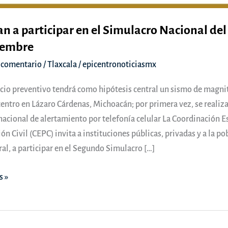
an a participar en el Simulacro Nacional del
iembre
 comentario
/
Tlaxcala
/
epicentronoticiasmx
icio preventivo tendrá como hipótesis central un sismo de magnit
entro en Lázaro Cárdenas, Michoacán; por primera vez, se realiza
acional de alertamiento por telefonía celular La Coordinación Es
ón Civil (CEPC) invita a instituciones públicas, privadas y a la po
al, a participar en el Segundo Simulacro […]
s »
ar