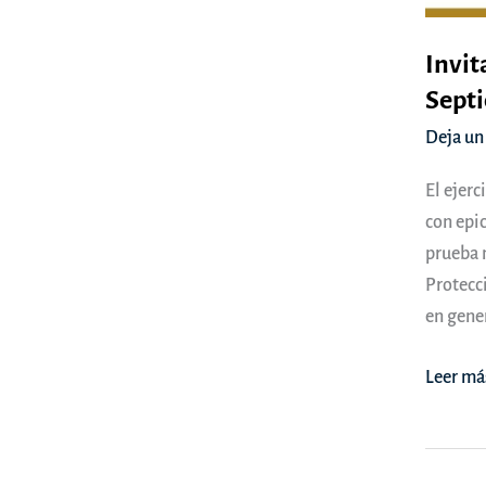
Invit
Sept
Deja un
El ejerc
con epic
prueba n
Protecci
en gener
Invitan
Leer má
a
particip
en