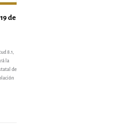
 19 de
ud 8.1,
rá la
tatal de
blación