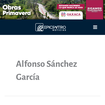
Ir
al
contenido
Main
Men
Alfonso Sánchez
García