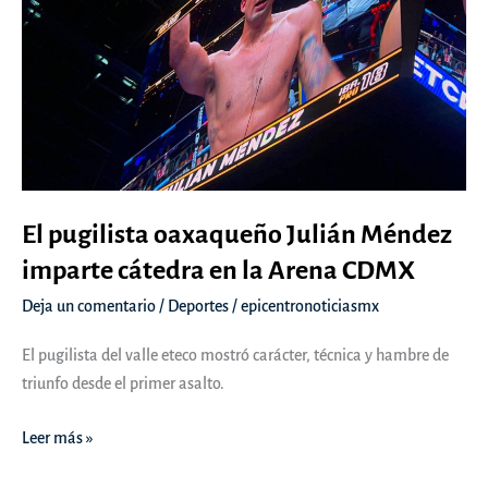
El pugilista oaxaqueño Julián Méndez
imparte cátedra en la Arena CDMX
Deja un comentario
/
Deportes
/
epicentronoticiasmx
El pugilista del valle eteco mostró carácter, técnica y hambre de
triunfo desde el primer asalto.
El
Leer más »
pugilista