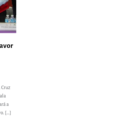
favor
a Cruz
ala
ará a
o. […]