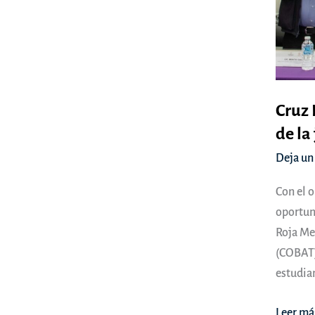
Cruz 
de la
Deja un
Con el o
oportun
Roja Mex
(COBAT)
estudia
Cruz
Leer má