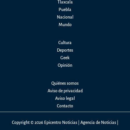
Tlaxcala
en
Puebla
el
Nacional
Primer
Mundo
Congreso
Latinoamericano
en
Cultura
Antigua
Deportes
Guatemala
Geek
Opinión
Quiénes somos
Aviso de privacidad
Aviso legal
Contacto
Copyright © 2026 Epicentro Noticias | Agencia de Noticias |