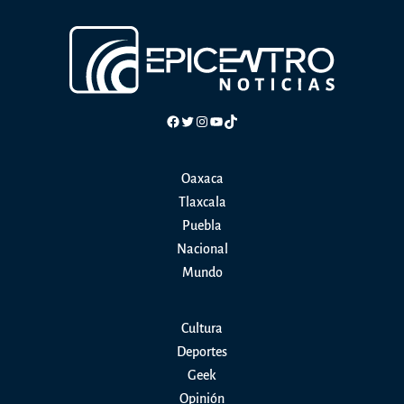
lo
mataron
–
Blanca
Rugarcía
Facebook
Twitter
Instagram
YouTube
TikTok
Oaxaca
Tlaxcala
Puebla
Nacional
Mundo
Cultura
Deportes
Geek
Opinión