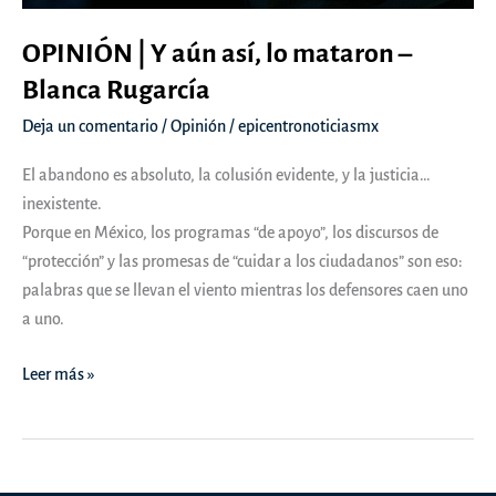
OPINIÓN | Y aún así, lo mataron –
Blanca Rugarcía
Deja un comentario
/
Opinión
/
epicentronoticiasmx
El abandono es absoluto, la colusión evidente, y la justicia…
inexistente.
Porque en México, los programas “de apoyo”, los discursos de
“protección” y las promesas de “cuidar a los ciudadanos” son eso:
palabras que se llevan el viento mientras los defensores caen uno
a uno.
OPINIÓN
Leer más »
|
Y
aún
así,