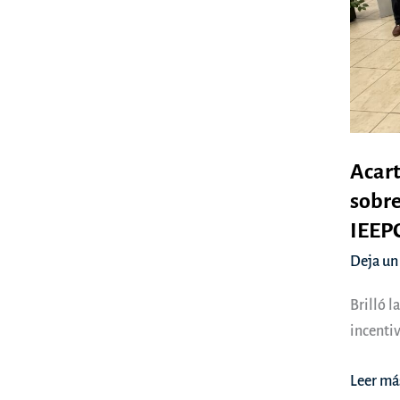
Acart
sobre
IEEP
Deja un
Brilló l
incentiv
Acarto
Leer má