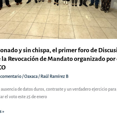
onado y sin chispa, el primer foro de Discus
 la Revocación de Mandato organizado por 
CO
 comentario
/
Oaxaca
/
Raúl Ramírez B
a ausencia de datos duros, contraste y un verdadero ejercicio para
ar el voto este 25 de enero
nado
s »