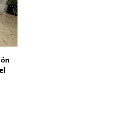
ión
el