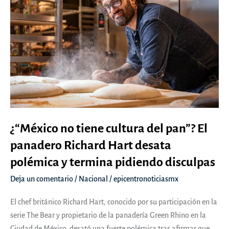
¿“México no tiene cultura del pan”? El
panadero Richard Hart desata
polémica y termina pidiendo disculpas
Deja un comentario
/
Nacional
/
epicentronoticiasmx
El chef británico Richard Hart, conocido por su participación en la
serie The Bear y propietario de la panadería Green Rhino en la
Ciudad de México, desató una fuerte polémica tras afirmar que