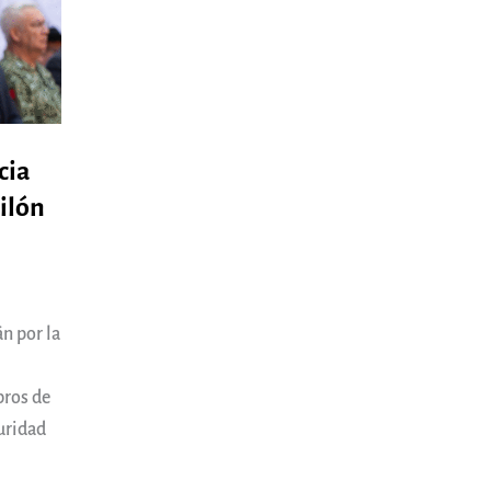
cia
ilón
n por la
bros de
uridad