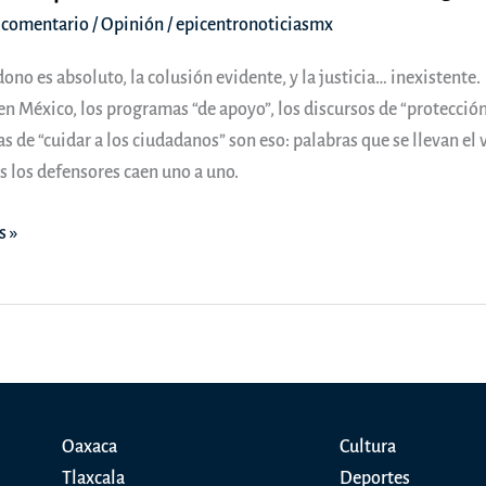
 comentario
/
Opinión
/
epicentronoticiasmx
ono es absoluto, la colusión evidente, y la justicia… inexistente.
n México, los programas “de apoyo”, los discursos de “protección”
 de “cuidar a los ciudadanos” son eso: palabras que se llevan el 
s los defensores caen uno a uno.
ÓN
s »
n
Oaxaca
Cultura
Tlaxcala
Deportes