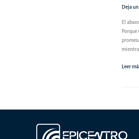
Deja un
El aband
Porque e
promesas
mientra
OPINI
Leer má
|
Y
aún
así,
lo
mataro
–
Blanca