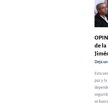
OPINI
de la
Jimé
Deja un
Esta se
paz y la
depende
segurid
se busca