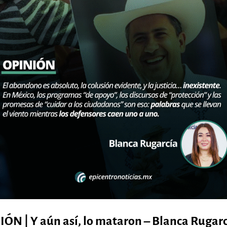
aum
z
ÓN | Y aún así, lo mataron – Blanca Rugar