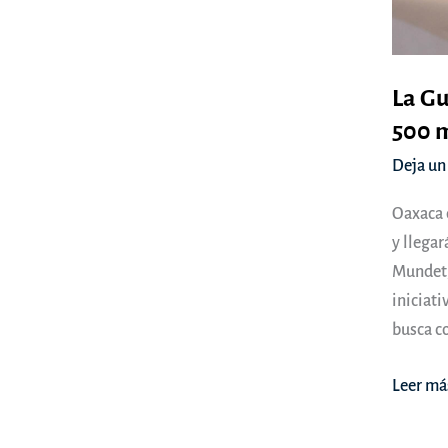
La Gu
500 m
Deja un
Oaxaca 
y llega
Mundet,
iniciati
busca co
La
Leer má
Guelag
llegará