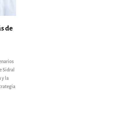
ás de
enarios
e Sidral
 y la
trategia