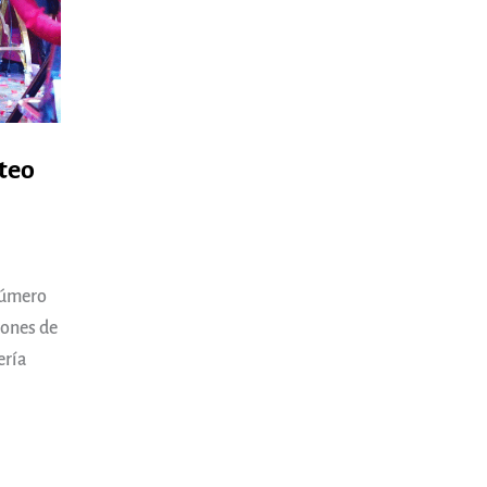
teo
 número
lones de
ería