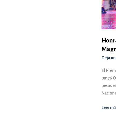
Honra
Magno
Deja un
El Prem
08176 Oa
pesos en
Nacional
Honra
Leer má
Lotería