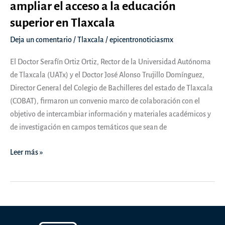
Luciérnagas
ampliar el acceso a la educación
2025
superior en Tlaxcala
Deja un comentario
/
Tlaxcala
/
epicentronoticiasmx
El Doctor Serafín Ortiz Ortiz, Rector de la Universidad Autónoma
de Tlaxcala (UATx) y el Doctor José Alonso Trujillo Domínguez,
Director General del Colegio de Bachilleres del estado de Tlaxcala
(COBAT), firmaron un convenio marco de colaboración con el
objetivo de intercambiar información y materiales académicos y
de investigación en campos temáticos que sean de
UATx
Leer más »
y
COBAT
unen
esfuerzos
para