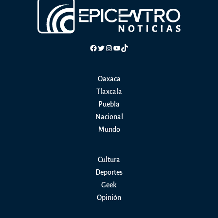
ampliar
el
acceso
a
Facebook
Twitter
Instagram
YouTube
TikTok
la
educación
Oaxaca
superior
Tlaxcala
en
Puebla
Tlaxcala
Nacional
Mundo
Cultura
Deportes
Geek
Opinión