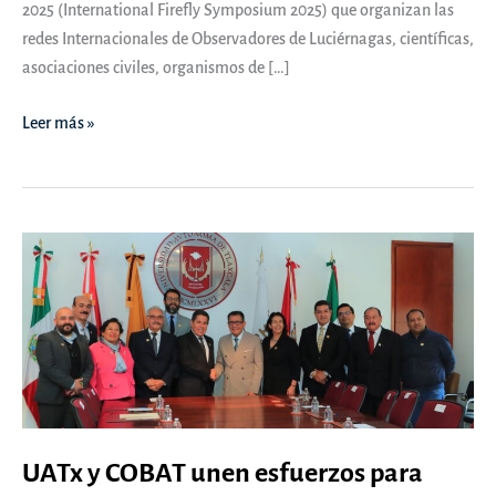
2025 (International Firefly Symposium 2025) que organizan las
redes Internacionales de Observadores de Luciérnagas, científicas,
asociaciones civiles, organismos de […]
Recibe
Leer más »
la
UATx
a
especialistas
de
cuatro
continentes,
participan
en
Simposio
Internacional
de
UATx y COBAT unen esfuerzos para