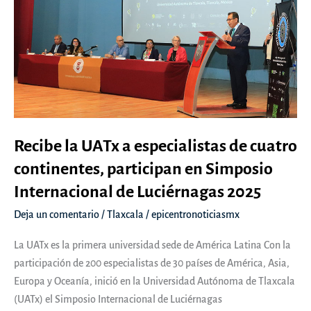
Recibe la UATx a especialistas de cuatro
continentes, participan en Simposio
Internacional de Luciérnagas 2025
Deja un comentario
/
Tlaxcala
/
epicentronoticiasmx
La UATx es la primera universidad sede de América Latina Con la
participación de 200 especialistas de 30 países de América, Asia,
Europa y Oceanía, inició en la Universidad Autónoma de Tlaxcala
(UATx) el Simposio Internacional de Luciérnagas