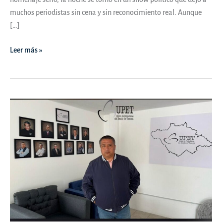
muchos periodistas sin cena y sin reconocimiento real. Aunque
[…]
UPET
Leer más »
y
su
cena
de
gala
polémica:
¿periodismo
o
circo
político?