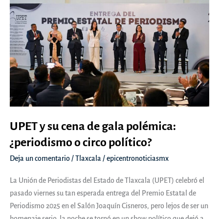
UPET y su cena de gala polémica:
¿periodismo o circo político?
Deja un comentario
/
Tlaxcala
/
epicentronoticiasmx
La Unión de Periodistas del Estado de Tlaxcala (UPET) celebró el
pasado viernes su tan esperada entrega del Premio Estatal de
Periodismo 2025 en el Salón Joaquín Cisneros, pero lejos de ser un
homenaje serio, la noche se tornó en un show político que dejó a