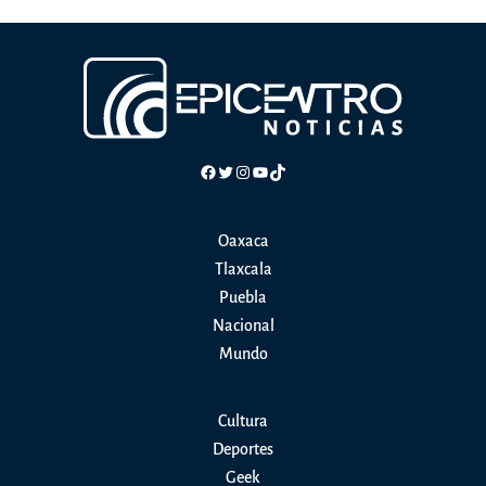
Cruz
Pérez
con
el
Premio
“Miguel
Facebook
Twitter
Instagram
YouTube
TikTok
N.
Lira”
Oaxaca
por
Tlaxcala
su
Puebla
destacada
Nacional
labor
Mundo
periodística
Cultura
Deportes
Geek