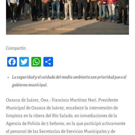
Compartir:
Fa
T
W
Co
ce
wi
ha
m
La seguridad y el cuidado del medio ambiente son prioridad para el
b
tt
ts
pa
gobierno municipal.
oo
er
A
rti
k
pp
r
Oaxaca de Juárez, Oax.- Francisco Martínez Neri, Presidente
Municipal de Oaxaca de Juárez, encabezó la intervención de
limpieza en la ribera del Río Salado, en inmediaciones de la
Agencia de Policía de 5 Señores, en la que participó activamente
el personal de las Secretarías de Servicios Municipales y de