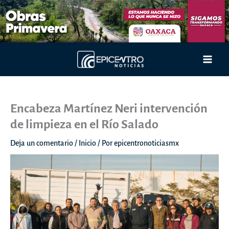
Ir
al
contenido
Main
Men
Encabeza Martínez Neri intervención
de limpieza en el Río Salado
Deja un comentario
/
Inicio
/ Por
epicentronoticiasmx