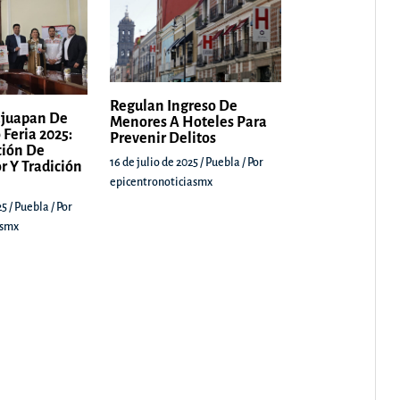
Regulan Ingreso De
juapan De
Menores A Hoteles Para
 Feria 2025:
Prevenir Delitos
ción De
16 de julio de 2025
/
Puebla
/ Por
r Y Tradición
epicentronoticiasmx
25
/
Puebla
/ Por
asmx