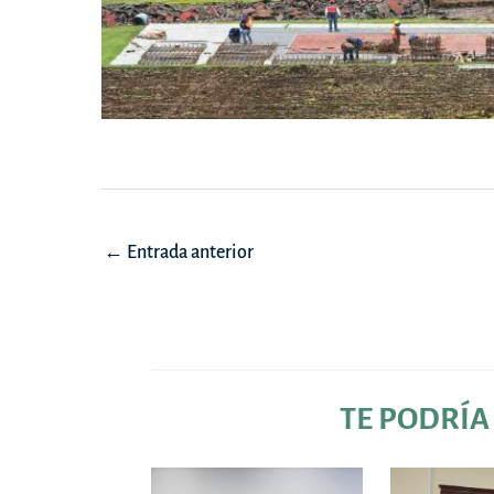
Navegación
←
Entrada anterior
de
entradas
TE PODRÍA