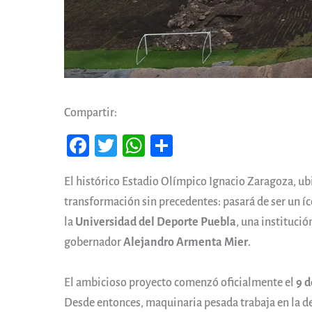
Compartir:
Fa
T
W
Co
ce
wi
ha
m
El histórico Estadio Olímpico Ignacio Zaragoza, ubi
b
tt
ts
pa
transformación sin precedentes: pasará de ser un íc
oo
er
A
rti
la
Universidad del Deporte Puebla
, una instituci
k
pp
r
gobernador
Alejandro Armenta Mier
.
El ambicioso proyecto comenzó oficialmente el
9 d
Desde entonces, maquinaria pesada trabaja en la de