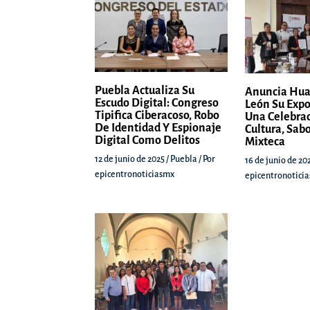
Puebla Actualiza Su
Anuncia Hua
Escudo Digital: Congreso
León Su Expo
Tipifica Ciberacoso, Robo
Una Celebra
De Identidad Y Espionaje
Cultura, Sabo
Digital Como Delitos
Mixteca
12 de junio de 2025
/
Puebla
/ Por
16 de junio de 20
epicentronoticiasmx
epicentronotici