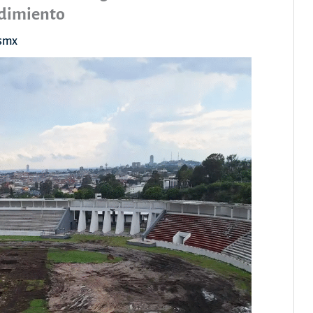
ndimiento
asmx