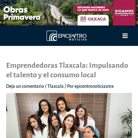
Ir
al
contenido
Main
Men
Emprendedoras Tlaxcala: Impulsando
el talento y el consumo local
Deja un comentario
/
Tlaxcala
/ Por
epicentronoticiasmx