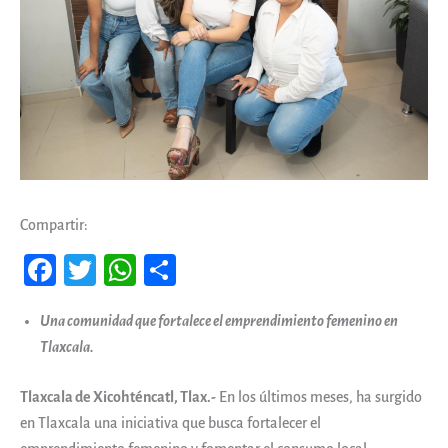
Compartir:
Fa
T
W
Co
ce
wi
ha
m
Una comunidad que fortalece el emprendimiento femenino en
b
tt
ts
pa
Tlaxcala.
oo
er
A
rti
k
pp
r
Tlaxcala de Xicohténcatl, Tlax.-
En los últimos meses, ha surgido
en Tlaxcala una iniciativa que busca fortalecer el