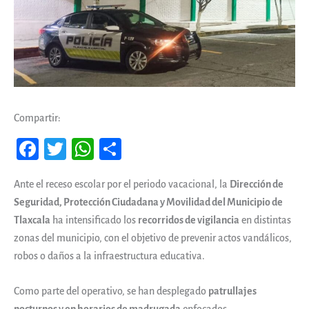
Compartir:
Fa
T
W
Co
ce
wi
ha
m
Ante el receso escolar por el periodo vacacional, la
Dirección de
b
tt
ts
pa
Seguridad, Protección Ciudadana y Movilidad del Municipio de
oo
er
A
rti
Tlaxcala
ha intensificado los
recorridos de vigilancia
en distintas
k
pp
r
zonas del municipio, con el objetivo de prevenir actos vandálicos,
robos o daños a la infraestructura educativa.
Como parte del operativo, se han desplegado
patrullajes