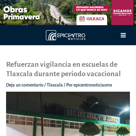
Ir
al
contenido
Main
Men
Refuerzan vigilancia en escuelas de
Tlaxcala durante periodo vacacional
Deja un comentario
/
Tlaxcala
/ Por
epicentronoticiasmx