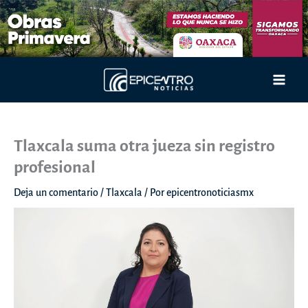
Ir
al
contenido
Main
Men
Tlaxcala suma otra jueza sin registro
profesional
Deja un comentario
/
Tlaxcala
/ Por
epicentronoticiasmx