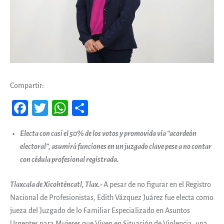
Compartir:
Fa
T
W
Co
ce
wi
ha
m
Electa con casi el 50% de los votos y promovida vía “acordeón
b
tt
ts
pa
electoral”, asumirá funciones en un juzgado clave pese a no contar
oo
er
A
rti
con cédula profesional registrada.
k
pp
r
Tlaxcala de Xicohténcatl, Tlax.-
A pesar de no figurar en el Registro
Nacional de Profesionistas, Edith Vázquez Juárez fue electa como
jueza del Juzgado de lo Familiar Especializado en Asuntos
Urgentes para Mujeres que Viven en Situación de Violencia, una