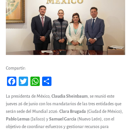
Compartir:
Fa
T
W
Co
ce
wi
ha
m
La presidenta de México,
Claudia Sheinbaum
, se reunió este
b
tt
ts
pa
jueves 26 de junio con los mandatarios de las tres entidades que
oo
er
A
rti
serán sede del Mundial 2026:
Clara Brugada
(Ciudad de México),
k
pp
r
Pablo Lemus
(Jalisco) y
Samuel García
(Nuevo León), con el
objetivo de coordinar esfuerzos y gestionar recursos para