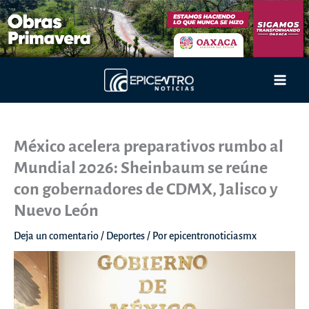
Ir
al
contenido
Main
Men
México acelera preparativos rumbo al
Mundial 2026: Sheinbaum se reúne
con gobernadores de CDMX, Jalisco y
Nuevo León
Deja un comentario
/
Deportes
/ Por
epicentronoticiasmx