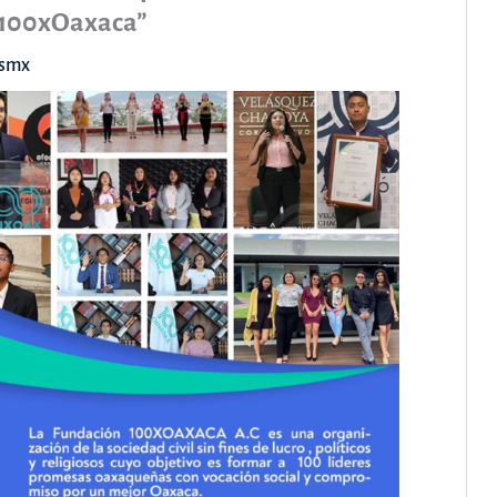
 100xOaxaca”
asmx