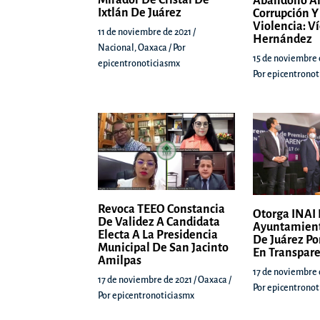
Abandono Al
Ixtlán De Juárez
Corrupción Y
Violencia: Ví
11 de noviembre de 2021
/
Hernández
Nacional
,
Oaxaca
/ Por
15 de noviembre 
epicentronoticiasmx
Por
epicentronot
Revoca TEEO Constancia
Otorga INAI 
De Validez A Candidata
Ayuntamien
Electa A La Presidencia
De Juárez Po
Municipal De San Jacinto
En Transpar
Amilpas
17 de noviembre 
17 de noviembre de 2021
/
Oaxaca
/
Por
epicentronot
Por
epicentronoticiasmx