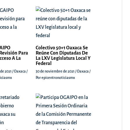
GAIPO
Colectivo 50+1 Oaxaca Se
Revisión Para
Reúne Con Diputadas De
cceso A La
La LXV Legislatura Local Y
Federal
 de 2021
/
Oaxaca
/
30 de noviembre de 2021
/
Oaxaca
/
iciasmx
Por
epicentronoticiasmx