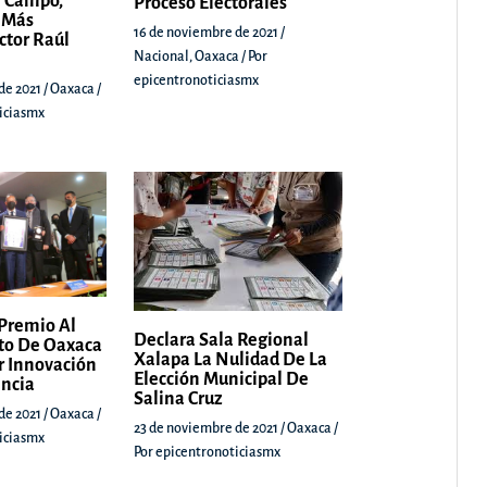
 Campo,
Proceso Electorales
 Más
16 de noviembre de 2021
/
ctor Raúl
Nacional
,
Oaxaca
/ Por
epicentronoticiasmx
de 2021
/
Oaxaca
/
iciasmx
Premio Al
Declara Sala Regional
to De Oaxaca
Xalapa La Nulidad De La
r Innovación
Elección Municipal De
encia
Salina Cruz
de 2021
/
Oaxaca
/
23 de noviembre de 2021
/
Oaxaca
/
iciasmx
Por
epicentronoticiasmx