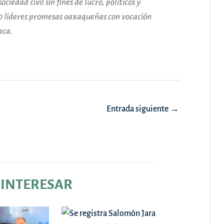
ciedad civil sin fines de lucro, políticos y
100 líderes promesas oaxaqueñas con vocación
aca.
Entrada siguiente
→
 INTERESAR