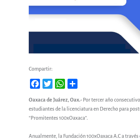
Compartir:
Fa
T
W
Co
ce
wi
ha
m
Oaxaca de Juárez, Oax.-
Por tercer año consecutiv
b
tt
ts
pa
estudiantes de la licenciatura en Derecho para post
oo
er
A
rti
“Promitentes 100xOaxaca”.
k
pp
r
Anualmente, la Fundación 100xOaxaca A.C a través