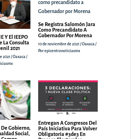
Se Registra Salomón Jara
Como Precandidato A
Gobernador Por Morena
E Y El IEEPO
e La Consulta
10 de noviembre de 2021
/
Oaxaca
/
venil 2021
Por
epicentronoticiasmx
e 2021
/
Oaxaca
/
iciasmx
Entregan A Congresos Del
 De Gobierno,
País Iniciativa Para Volver
ualdad Social,
Obligatoria #3de3 En