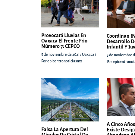
Provocará Lluvias En
Coordinan IN
Oaxaca El Frente Frio
Desarrollo D
Número 7: CEPCO
Infantil Y Ju
5 de noviembre de 2021
/
Oaxaca
/
5 de noviembre d
Por
epicentronoticiasmx
Por
epicentronot
A Cinco Años
Falsa La Apertura Del
Existe Desig
Mirador De Cristal De