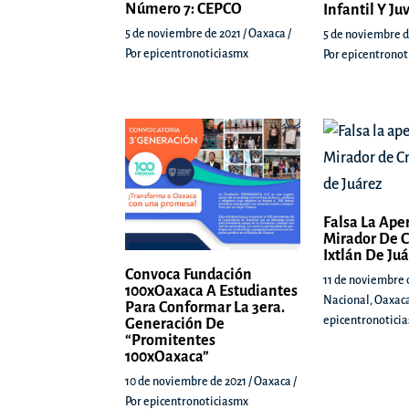
Número 7: CEPCO
Infantil Y Ju
5 de noviembre de 2021
/
Oaxaca
/
5 de noviembre d
Por
epicentronoticiasmx
Por
epicentronot
Falsa La Ape
Mirador De C
Ixtlán De Ju
Convoca Fundación
11 de noviembre 
100xOaxaca A Estudiantes
Nacional
,
Oaxac
Para Conformar La 3era.
epicentronotici
Generación De
“Promitentes
100xOaxaca”
10 de noviembre de 2021
/
Oaxaca
/
Por
epicentronoticiasmx