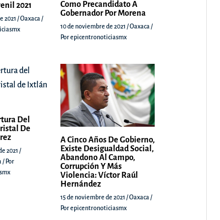
Como Precandidato A
venil 2021
Gobernador Por Morena
e 2021
/
Oaxaca
/
10 de noviembre de 2021
/
Oaxaca
/
iciasmx
Por
epicentronoticiasmx
rtura Del
ristal De
árez
A Cinco Años De Gobierno,
Existe Desigualdad Social,
de 2021
/
Abandono Al Campo,
a
/ Por
Corrupción Y Más
asmx
Violencia: Víctor Raúl
Hernández
15 de noviembre de 2021
/
Oaxaca
/
Por
epicentronoticiasmx