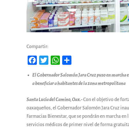
Compartir:
Fa
T
W
Co
ce
wi
ha
m
El Gobernador Salomón Jara Cruz puso en marcha es
b
tt
ts
pa
a beneficiar a habitantes de la zona metropolitana
oo
er
A
rti
k
pp
r
Santa Lucía del Camino, Oax.-
Con el objetivo de forta
oaxaqueños, el Gobernador Salomón Jara Cruz inaug
Farmacias Bienestar, que se pondrán en marcha en 
servicios médicos de primer nivel de forma gratuit