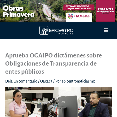
Ir
al
contenido
Main
Men
Aprueba OGAIPO dictámenes sobre
Obligaciones de Transparencia de
entes públicos
Deja un comentario
/
Oaxaca
/ Por
epicentronoticiasmx