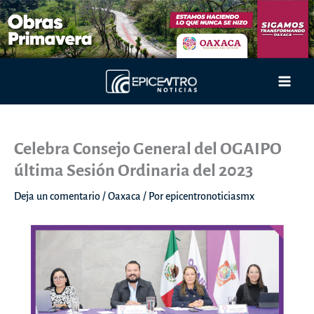
Ir
al
contenido
Main
Men
Celebra Consejo General del OGAIPO
última Sesión Ordinaria del 2023
Deja un comentario
/
Oaxaca
/ Por
epicentronoticiasmx