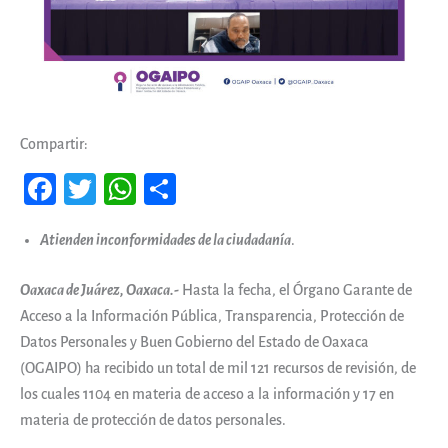
Compartir:
Fa
T
W
Co
ce
wi
ha
m
Atienden inconformidades de la ciudadanía
.
b
tt
ts
pa
oo
er
A
rti
Oaxaca de Juárez, Oaxaca.-
Hasta la fecha, el Órgano Garante de
k
pp
r
Acceso a la Información Pública, Transparencia, Protección de
Datos Personales y Buen Gobierno del Estado de Oaxaca
(OGAIPO) ha recibido un total de mil 121 recursos de revisión, de
los cuales 1104 en materia de acceso a la información y 17 en
materia de protección de datos personales.