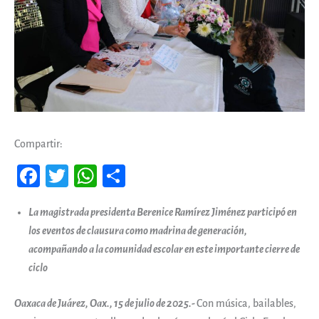
Compartir:
Fa
T
W
Co
ce
wi
ha
m
La magistrada presidenta Berenice Ramírez Jiménez participó en
b
tt
ts
pa
los eventos de clausura como madrina de generación,
oo
er
A
rti
acompañando a la comunidad escolar en este importante cierre de
k
pp
r
ciclo
Oaxaca de Juárez, Oax., 15 de julio de 2025.-
Con música, bailables,