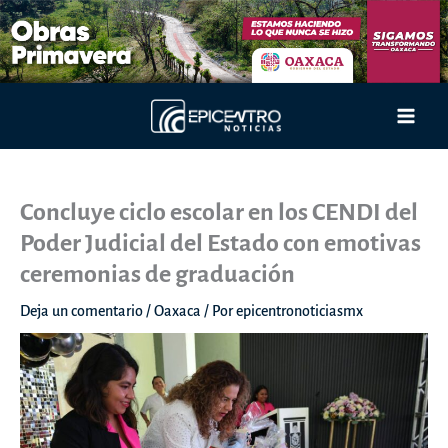
Ir
al
contenido
Main
Men
Concluye ciclo escolar en los CENDI del
Poder Judicial del Estado con emotivas
ceremonias de graduación
Deja un comentario
/
Oaxaca
/ Por
epicentronoticiasmx