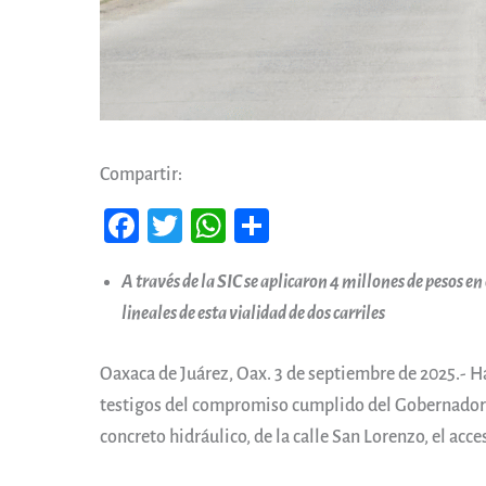
Compartir:
Fa
T
W
Co
ce
wi
ha
m
A través de la SIC se aplicaron 4 millones de pesos e
b
tt
ts
pa
lineales de esta vialidad de dos carriles
oo
er
A
rti
k
pp
r
Oaxaca de Juárez, Oax. 3 de septiembre de 2025.- 
testigos del compromiso cumplido del Gobernador 
concreto hidráulico, de la calle San Lorenzo, el acce