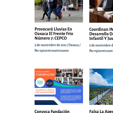
Provocará Lluvias En
Coordinan IN
Oaxaca El Frente Frio
Desarrollo D
Número 7: CEPCO
Infantil Y Ju
5 de noviembre de 2021
/
Oaxaca
/
5 de noviembre d
Por
epicentronoticiasmx
Por
epicentronot
Convoca Fundación
Falsa La Ape