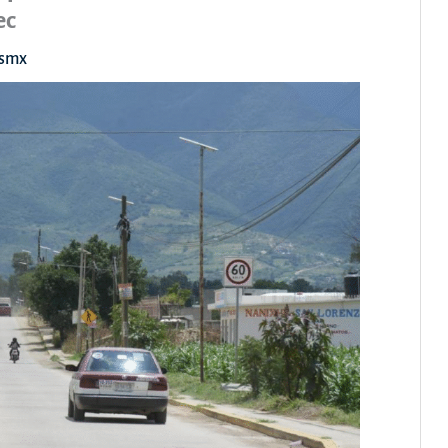
ec
asmx