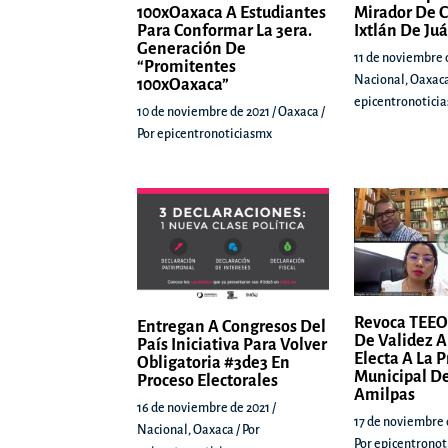
100xOaxaca A Estudiantes
Mirador De C
Para Conformar La 3era.
Ixtlán De Ju
Generación De
11 de noviembre 
“Promitentes
Nacional
,
Oaxac
100xOaxaca”
epicentronotici
10 de noviembre de 2021
/
Oaxaca
/
Por
epicentronoticiasmx
Revoca TEEO
Entregan A Congresos Del
De Validez A
País Iniciativa Para Volver
Electa A La 
Obligatoria #3de3 En
Municipal De
Proceso Electorales
Amilpas
16 de noviembre de 2021
/
17 de noviembre 
Nacional
,
Oaxaca
/ Por
Por
epicentronot