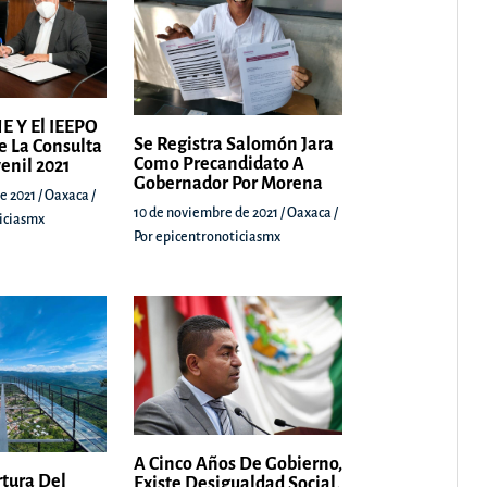
E Y El IEEPO
Se Registra Salomón Jara
e La Consulta
Como Precandidato A
venil 2021
Gobernador Por Morena
e 2021
/
Oaxaca
/
10 de noviembre de 2021
/
Oaxaca
/
iciasmx
Por
epicentronoticiasmx
A Cinco Años De Gobierno,
rtura Del
Existe Desigualdad Social,