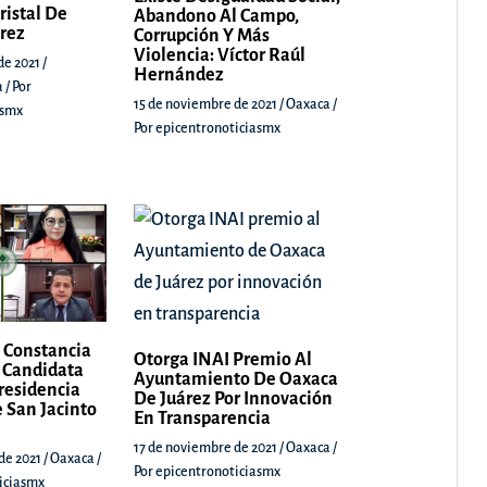
ristal De
Abandono Al Campo,
árez
Corrupción Y Más
Violencia: Víctor Raúl
de 2021
/
Hernández
a
/ Por
15 de noviembre de 2021
/
Oaxaca
/
asmx
Por
epicentronoticiasmx
 Constancia
Otorga INAI Premio Al
 Candidata
Ayuntamiento De Oaxaca
Presidencia
De Juárez Por Innovación
 San Jacinto
En Transparencia
17 de noviembre de 2021
/
Oaxaca
/
de 2021
/
Oaxaca
/
Por
epicentronoticiasmx
iciasmx