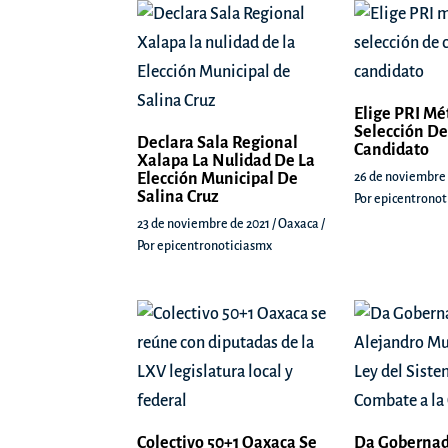
Elige PRI Mé
Selección De
Declara Sala Regional
Candidato
Xalapa La Nulidad De La
Elección Municipal De
26 de noviembre
Salina Cruz
Por
epicentronot
23 de noviembre de 2021
/
Oaxaca
/
Por
epicentronoticiasmx
Colectivo 50+1 Oaxaca Se
Da Gobernad