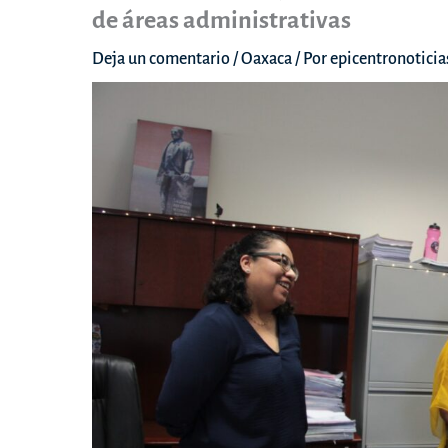
de áreas administrativas
Deja un comentario
/
Oaxaca
/ Por
epicentronotici