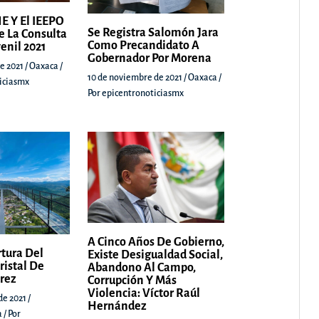
E Y El IEEPO
Se Registra Salomón Jara
e La Consulta
Como Precandidato A
venil 2021
Gobernador Por Morena
e 2021
/
Oaxaca
/
10 de noviembre de 2021
/
Oaxaca
/
iciasmx
Por
epicentronoticiasmx
A Cinco Años De Gobierno,
rtura Del
Existe Desigualdad Social,
ristal De
Abandono Al Campo,
árez
Corrupción Y Más
Violencia: Víctor Raúl
de 2021
/
Hernández
a
/ Por