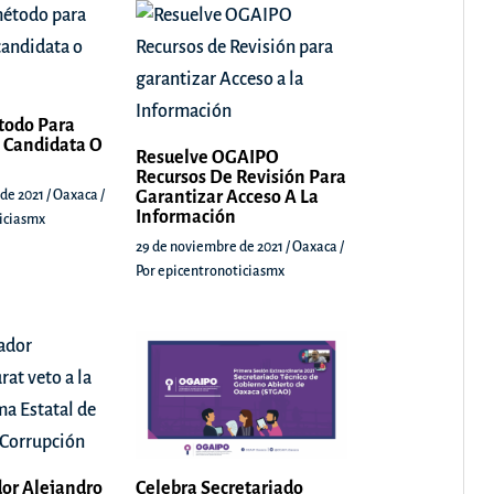
todo Para
 Candidata O
Resuelve OGAIPO
Recursos De Revisión Para
 de 2021
/
Oaxaca
/
Garantizar Acceso A La
Información
iciasmx
29 de noviembre de 2021
/
Oaxaca
/
Por
epicentronoticiasmx
Celebra Secretariado
or Alejandro