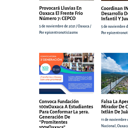
Provocará Lluvias En
Coordinan IN
Oaxaca El Frente Frio
Desarrollo D
Número 7: CEPCO
Infantil Y Ju
5 de noviembre de 2021
/
Oaxaca
/
5 de noviembre d
Por
epicentronoticiasmx
Por
epicentronot
Convoca Fundación
Falsa La Ape
100xOaxaca A Estudiantes
Mirador De C
Para Conformar La 3era.
Ixtlán De Ju
Generación De
11 de noviembre 
“Promitentes
Nacional
,
Oaxac
100xOaxaca”