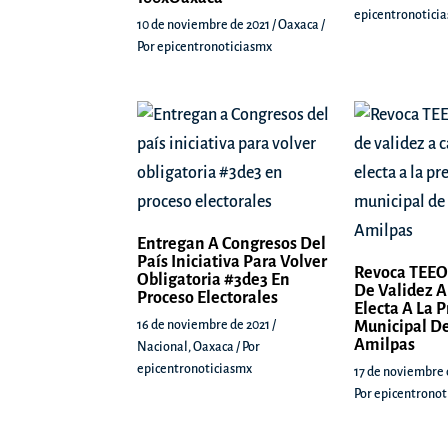
epicentronotici
10 de noviembre de 2021
/
Oaxaca
/
Por
epicentronoticiasmx
Entregan A Congresos Del
País Iniciativa Para Volver
Revoca TEEO
Obligatoria #3de3 En
De Validez A
Proceso Electorales
Electa A La 
16 de noviembre de 2021
/
Municipal De
Amilpas
Nacional
,
Oaxaca
/ Por
epicentronoticiasmx
17 de noviembre 
Por
epicentronot