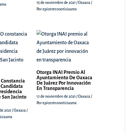
15 de noviembre de 2021
/
Oaxaca
/
asmx
Por
epicentronoticiasmx
Otorga INAI Premio Al
Ayuntamiento De Oaxaca
 Constancia
De Juárez Por Innovación
 Candidata
En Transparencia
Presidencia
 San Jacinto
17 de noviembre de 2021
/
Oaxaca
/
Por
epicentronoticiasmx
de 2021
/
Oaxaca
/
iciasmx