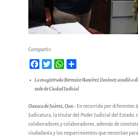
Compartir:
Fa
T
W
Co
ce
wi
ha
m
La magistrada Berenice Ramírez Jiménez acudió a dife
b
tt
ts
pa
sede de Ciudad Judicial
oo
er
A
rti
k
pp
r
Oaxaca de Juárez, Oax.-
En recorrido por diferentes á
Judicatura, la titular del Poder Judicial del Estad
colaboradores y colaboradores, además de constatar
ciudadanía y los requerimientos que necesitan para