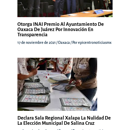
Otorga INAI Premio Al Ayuntamiento De
Oaxaca De Juárez Por Innovación En
Transparencia
17 de noviembre de 2021
/
Oaxaca
/ Por
epicentronoticiasmx
Declara Sala Regional Xalapa La Nulidad De
La Elección Municipal De Salina Cruz