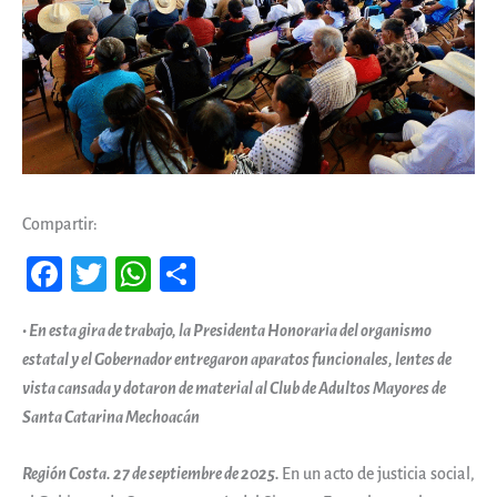
Compartir:
Fa
T
W
Co
ce
wi
ha
m
•⁠ ⁠En esta gira de trabajo, la Presidenta Honoraria del organismo
b
tt
ts
pa
estatal y el Gobernador entregaron aparatos funcionales, lentes de
oo
er
A
rti
vista cansada y dotaron de material al Club de Adultos Mayores de
k
pp
r
Santa Catarina Mechoacán
Región Costa. 27 de septiembre de 2025.
En un acto de justicia social,