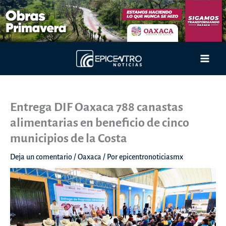
Ir
al
contenido
Main
Men
Entrega DIF Oaxaca 788 canastas
alimentarias en beneficio de cinco
municipios de la Costa
Deja un comentario
/
Oaxaca
/ Por
epicentronoticiasmx