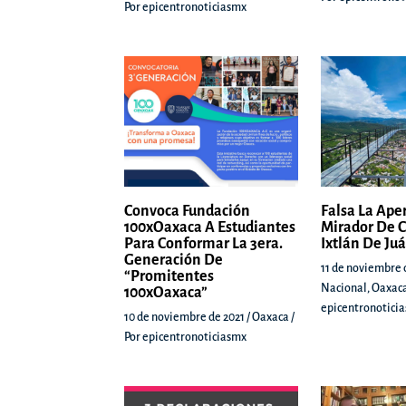
Por
epicentronoticiasmx
Convoca Fundación
Falsa La Ape
100xOaxaca A Estudiantes
Mirador De C
Para Conformar La 3era.
Ixtlán De Ju
Generación De
11 de noviembre 
“Promitentes
Nacional
,
Oaxac
100xOaxaca”
epicentronotici
10 de noviembre de 2021
/
Oaxaca
/
Por
epicentronoticiasmx