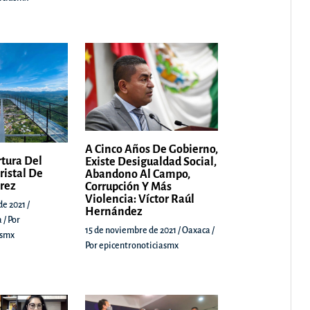
A Cinco Años De Gobierno,
rtura Del
Existe Desigualdad Social,
ristal De
Abandono Al Campo,
árez
Corrupción Y Más
Violencia: Víctor Raúl
de 2021
/
Hernández
a
/ Por
15 de noviembre de 2021
/
Oaxaca
/
asmx
Por
epicentronoticiasmx