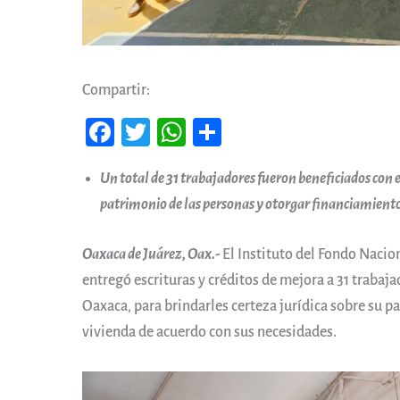
Compartir:
Fa
T
W
Co
ce
wi
ha
m
Un total de 31 trabajadores fueron beneficiados con e
b
tt
ts
pa
patrimonio de las personas y otorgar financiamiento
oo
er
A
rti
k
pp
r
Oaxaca de Juárez, Oax.-
El Instituto del Fondo Nacion
entregó escrituras y créditos de mejora a 31 traba
Oaxaca, para brindarles certeza jurídica sobre su p
vivienda de acuerdo con sus necesidades.