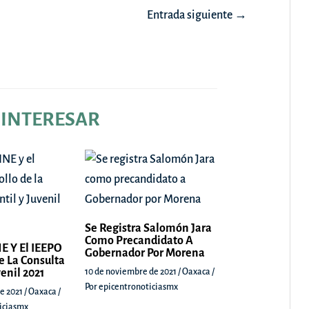
Entrada siguiente
→
 INTERESAR
Se Registra Salomón Jara
Como Precandidato A
E Y El IEEPO
Gobernador Por Morena
e La Consulta
venil 2021
10 de noviembre de 2021
/
Oaxaca
/
Por
epicentronoticiasmx
e 2021
/
Oaxaca
/
iciasmx