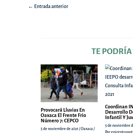
Navegación
←
Entrada anterior
de
entradas
TE PODRÍA
Coordinan IN
Provocará Lluvias En
Desarrollo D
Oaxaca El Frente Frio
Infantil Y Ju
Número 7: CEPCO
5 de noviembre d
5 de noviembre de 2021
/
Oaxaca
/
Por
epicentronot