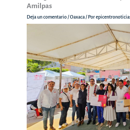
Amilpas
Deja un comentario
/
Oaxaca
/ Por
epicentronotici