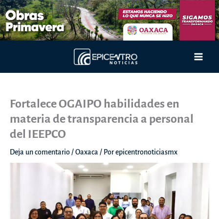
Ir
al
contenido
Main
Men
Fortalece OGAIPO habilidades en
materia de transparencia a personal
del IEEPCO
Deja un comentario
/
Oaxaca
/ Por
epicentronoticiasmx