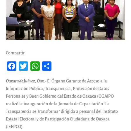
Compartir:
Fa
T
W
Co
ce
wi
ha
m
Oaxaca de Juárez, Oax.-
El Órgano Garante de Acceso a la
b
tt
ts
pa
Información Pública, Transparencia, Protección de Datos
oo
er
A
rti
Personales y Buen Gobierno del Estado de Oaxaca (OGAIPO
k
pp
r
realizó la inauguración de la Jornada de Capacitación “La
Transparencia se Transforma” dirigida a personal del Instituto
Estatal Electoral y de Participación Ciudadana de Oaxaca
(IEEPCO).