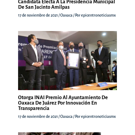
Candidata Electa A La Presidencia Municipal
De San Jacinto Amilpas
17 de noviembre de 2021
/
Oaxaca
/ Por
epicentronoticiasmx
Otorga INAI Premio Al Ayuntamiento De
Oaxaca De Juárez Por Innovación En
Transparencia
17 de noviembre de 2021
/
Oaxaca
/ Por
epicentronoticiasmx