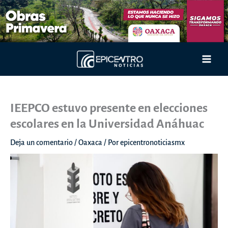
Ir
al
contenido
Main
Men
IEEPCO estuvo presente en elecciones
escolares en la Universidad Anáhuac
Deja un comentario
/
Oaxaca
/ Por
epicentronoticiasmx