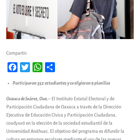
Compartir:
Fa
T
W
Co
ce
wi
ha
m
Participaron 352 estudiantes y se eligieron 9 planillas
b
tt
ts
pa
oo
er
A
rti
Oaxaca de Juárez, Oax.
– El Instituto Estatal Electoral y de
k
pp
r
Participación Ciudadana de Oaxaca a través de la Dirección
Ejecutiva de Educación Cívica y Participación Ciudadana,
coadyuvó en la elección de la sociedad estudiantil de la
Universidad Anáhuac. El objetivo del programa es difundir la
cultura en entornos escolares mediante el uso de las nuevas