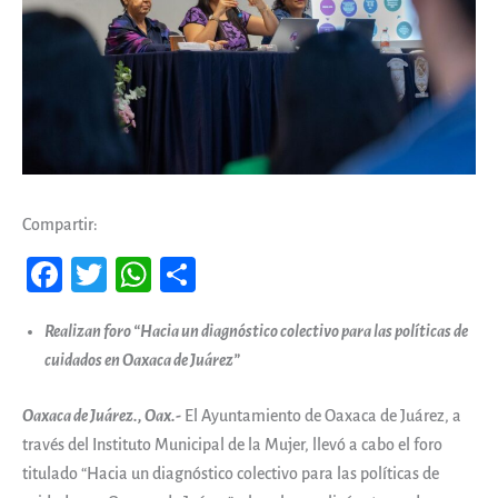
Compartir:
Fa
T
W
Co
ce
wi
ha
m
Realizan foro “Hacia un diagnóstico colectivo para las políticas de
b
tt
ts
pa
cuidados en Oaxaca de Juárez”
oo
er
A
rti
k
pp
r
Oaxaca de Juárez., Oax.-
El Ayuntamiento de Oaxaca de Juárez, a
través del Instituto Municipal de la Mujer, llevó a cabo el foro
titulado “Hacia un diagnóstico colectivo para las políticas de