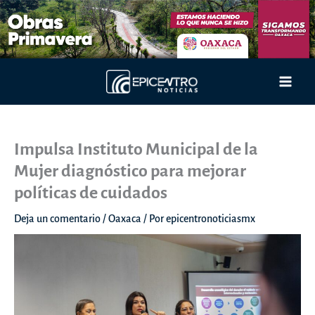
Ir
al
contenido
Main
Men
Impulsa Instituto Municipal de la
Mujer diagnóstico para mejorar
políticas de cuidados
Deja un comentario
/
Oaxaca
/ Por
epicentronoticiasmx