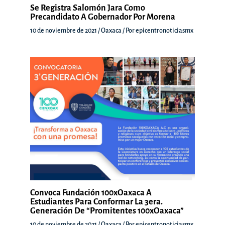
Se Registra Salomón Jara Como
Precandidato A Gobernador Por Morena
10 de noviembre de 2021
/
Oaxaca
/ Por
epicentronoticiasmx
Convoca Fundación 100xOaxaca A
Estudiantes Para Conformar La 3era.
Generación De “Promitentes 100xOaxaca”
10 de noviembre de 2021
/
Oaxaca
/ Por
epicentronoticiasmx