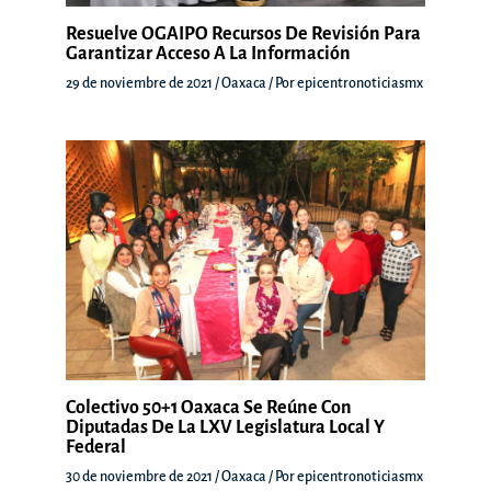
Resuelve OGAIPO Recursos De Revisión Para
Garantizar Acceso A La Información
29 de noviembre de 2021
/
Oaxaca
/ Por
epicentronoticiasmx
Colectivo 50+1 Oaxaca Se Reúne Con
Diputadas De La LXV Legislatura Local Y
Federal
30 de noviembre de 2021
/
Oaxaca
/ Por
epicentronoticiasmx