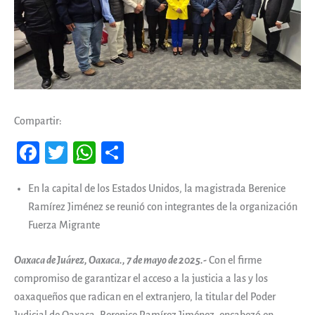
Compartir:
Fa
T
W
Co
ce
wi
ha
m
En la capital de los Estados Unidos, la magistrada Berenice
b
tt
ts
pa
Ramírez Jiménez se reunió con integrantes de la organización
oo
er
A
rti
Fuerza Migrante
k
pp
r
Oaxaca de Juárez, Oaxaca., 7 de mayo de 2025.-
Con el firme
compromiso de garantizar el acceso a la justicia a las y los
oaxaqueños que radican en el extranjero, la titular del Poder
Judicial de Oaxaca, Berenice Ramírez Jiménez, encabezó en