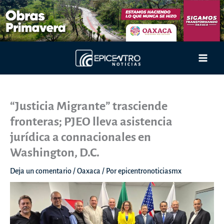
Ir
al
contenido
Main
Men
“Justicia Migrante” trasciende
fronteras; PJEO lleva asistencia
jurídica a connacionales en
Washington, D.C.
Deja un comentario
/
Oaxaca
/ Por
epicentronoticiasmx