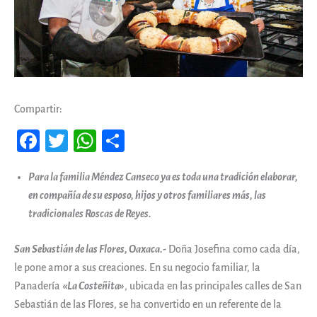
Compartir:
Fa
T
W
Co
ce
wi
ha
m
Para la familia Méndez Canseco ya es toda una tradición elaborar,
b
tt
ts
pa
en compañía de su esposo, hijos y otros familiares más, las
oo
er
A
rti
tradicionales Roscas de Reyes.
k
pp
r
San Sebastián de las Flores, Oaxaca.-
Doña Josefina como cada día,
le pone amor a sus creaciones. En su negocio familiar, la
Panadería
«La Costeñita»
, ubicada en las principales calles de San
Sebastián de las Flores, se ha convertido en un referente de la