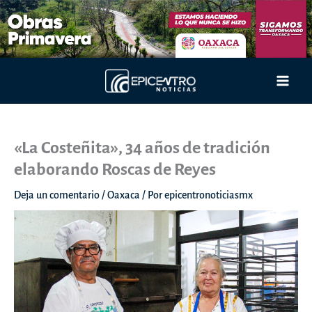
Ir
al
contenido
Main
Men
«La Costeñita», 34 años de tradición
elaborando Roscas de Reyes
Deja un comentario
/
Oaxaca
/ Por
epicentronoticiasmx