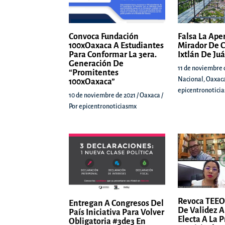
Convoca Fundación
Falsa La Ape
100xOaxaca A Estudiantes
Mirador De C
Para Conformar La 3era.
Ixtlán De Ju
Generación De
11 de noviembre 
“Promitentes
Nacional
,
Oaxac
100xOaxaca”
epicentronotici
10 de noviembre de 2021
/
Oaxaca
/
Por
epicentronoticiasmx
Revoca TEEO
Entregan A Congresos Del
De Validez A
País Iniciativa Para Volver
Electa A La 
Obligatoria #3de3 En