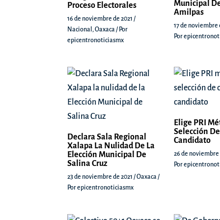
Municipal De
Proceso Electorales
Amilpas
16 de noviembre de 2021
/
17 de noviembre 
Nacional
,
Oaxaca
/ Por
Por
epicentronot
epicentronoticiasmx
Elige PRI Mé
Selección De
Declara Sala Regional
Candidato
Xalapa La Nulidad De La
Elección Municipal De
26 de noviembre
Salina Cruz
Por
epicentronot
23 de noviembre de 2021
/
Oaxaca
/
Por
epicentronoticiasmx