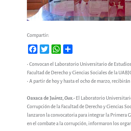
Compartir:
Fa
T
W
Co
ce
wi
ha
m
• Convocan el Laboratorio Universitario de Estudio
b
tt
ts
pa
Facultad de Derecho y Ciencias Sociales de la UA
oo
er
A
rti
• A partir de hoy y hasta el ocho de marzo, recibirán
k
pp
r
Oaxaca de J
uárez, Oax.-
El Laboratorio Universitari
Corrupción de la Facultad de Derecho y Ciencias 
lanzaron la convocatoria para integrar la Primera
en el combate a la corrupción, informaron los orga