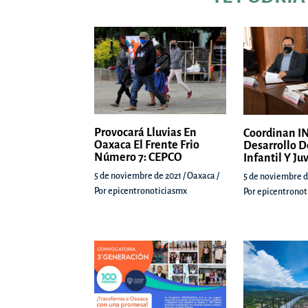
Provocará Lluvias En
Coordinan IN
Oaxaca El Frente Frio
Desarrollo D
Número 7: CEPCO
Infantil Y Ju
5 de noviembre de 2021
/
Oaxaca
/
5 de noviembre d
Por
epicentronoticiasmx
Por
epicentronot