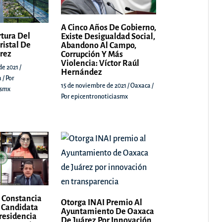
A Cinco Años De Gobierno,
rtura Del
Existe Desigualdad Social,
ristal De
Abandono Al Campo,
árez
Corrupción Y Más
Violencia: Víctor Raúl
de 2021
/
Hernández
a
/ Por
15 de noviembre de 2021
/
Oaxaca
/
asmx
Por
epicentronoticiasmx
 Constancia
Otorga INAI Premio Al
 Candidata
Ayuntamiento De Oaxaca
Presidencia
De Juárez Por Innovación