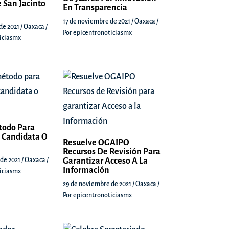
 San Jacinto
En Transparencia
17 de noviembre de 2021
/
Oaxaca
/
de 2021
/
Oaxaca
/
Por
epicentronoticiasmx
iciasmx
todo Para
 Candidata O
Resuelve OGAIPO
Recursos De Revisión Para
 de 2021
/
Oaxaca
/
Garantizar Acceso A La
Información
iciasmx
29 de noviembre de 2021
/
Oaxaca
/
Por
epicentronoticiasmx