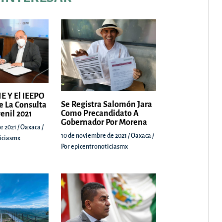
E Y El IEEPO
Se Registra Salomón Jara
e La Consulta
Como Precandidato A
venil 2021
Gobernador Por Morena
e 2021
/
Oaxaca
/
10 de noviembre de 2021
/
Oaxaca
/
iciasmx
Por
epicentronoticiasmx