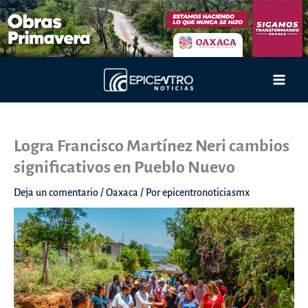
Ir
al
contenido
Main
Men
Logra Francisco Martínez Neri cambios
significativos en Pueblo Nuevo
Deja un comentario
/
Oaxaca
/ Por
epicentronoticiasmx