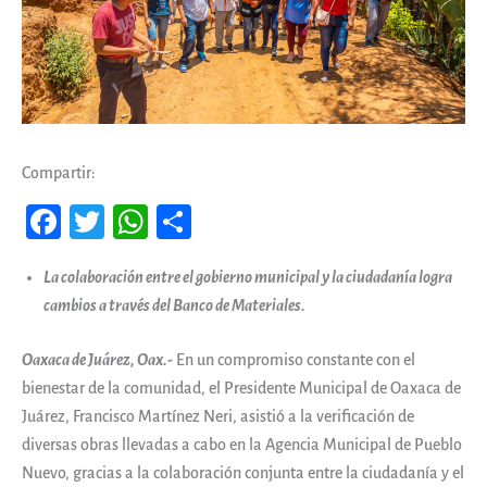
Compartir:
Fa
T
W
Co
ce
wi
ha
m
La colaboración entre el gobierno municipal y la ciudadanía logra
b
tt
ts
pa
cambios a través del Banco de Materiales.
oo
er
A
rti
k
pp
r
Oaxaca de Juárez, Oax.-
En un compromiso constante con el
bienestar de la comunidad, el Presidente Municipal de Oaxaca de
Juárez, Francisco Martínez Neri, asistió a la verificación de
diversas obras llevadas a cabo en la Agencia Municipal de Pueblo
Nuevo, gracias a la colaboración conjunta entre la ciudadanía y el