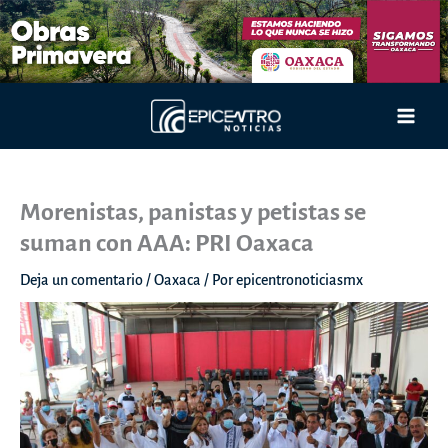
Ir
al
contenido
Main
Men
Morenistas, panistas y petistas se
suman con AAA: PRI Oaxaca
Deja un comentario
/
Oaxaca
/ Por
epicentronoticiasmx