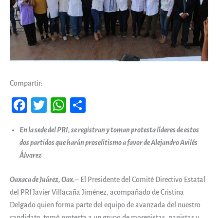
Compartir:
Fa
T
W
Co
ce
wi
ha
m
En la sede del PRI, se registran y toman protesta líderes de estos
b
tt
ts
pa
dos partidos que harán proselitismo a favor de Alejandro Avilés
oo
er
A
rti
Álvarez
k
pp
r
Oaxaca de Juárez, Oax.
– El Presidente del Comité Directivo Estatal
del PRI Javier Villacaña Jiménez, acompañado de Cristina
Delgado quien forma parte del equipo de avanzada del nuestro
candidato, tomó protesta a un grupo de morenistas, panistas y