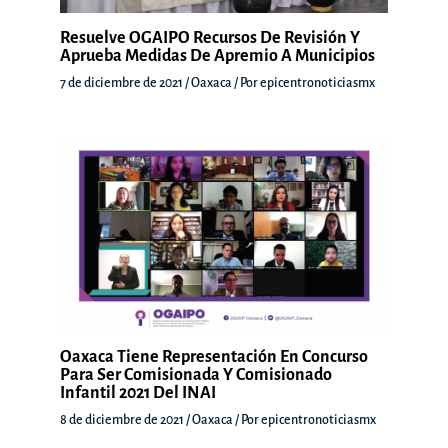
Resuelve OGAIPO Recursos De Revisión Y
Aprueba Medidas De Apremio A Municipios
7 de diciembre de 2021
/
Oaxaca
/ Por
epicentronoticiasmx
Oaxaca Tiene Representación En Concurso
Para Ser Comisionada Y Comisionado
Infantil 2021 Del INAI
8 de diciembre de 2021
/
Oaxaca
/ Por
epicentronoticiasmx