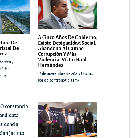
A Cinco Años De Gobierno,
rtura Del
Existe Desigualdad Social,
ristal De
Abandono Al Campo,
árez
Corrupción Y Más
Violencia: Víctor Raúl
de 2021
/
Hernández
a
/ Por
15 de noviembre de 2021
/
Oaxaca
/
asmx
Por
epicentronoticiasmx