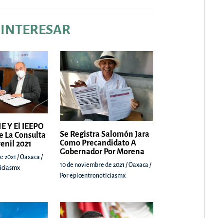
 INTERESAR
E Y El IEEPO
Se Registra Salomón Jara
e La Consulta
Como Precandidato A
venil 2021
Gobernador Por Morena
e 2021
/
Oaxaca
/
10 de noviembre de 2021
/
Oaxaca
/
iciasmx
Por
epicentronoticiasmx