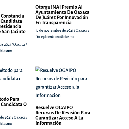
Otorga INAI Premio Al
Ayuntamiento De Oaxaca
 Constancia
De Juárez Por Innovación
 Candidata
En Transparencia
Presidencia
17 de noviembre de 2021
/
Oaxaca
/
 San Jacinto
Por
epicentronoticiasmx
de 2021
/
Oaxaca
/
iciasmx
todo Para
 Candidata O
Resuelve OGAIPO
Recursos De Revisión Para
 de 2021
/
Oaxaca
/
Garantizar Acceso A La
Información
iciasmx