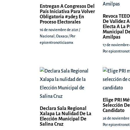
Entregan A Congresos Del
País Iniciativa Para Volver
Revoca TEEO
Obligatoria #3de3 En
De Validez A
Proceso Electorales
Electa A La 
16 de noviembre de 2021
/
Municipal De
Nacional
,
Oaxaca
/ Por
Amilpas
epicentronoticiasmx
17 de noviembre 
Por
epicentronot
Elige PRI Mé
Selección De
Declara Sala Regional
Candidato
Xalapa La Nulidad De La
Elección Municipal De
26 de noviembre
Salina Cruz
Por
epicentronot