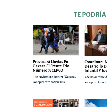
TE PODRÍA
Provocará Lluvias En
Coordinan IN
Oaxaca El Frente Frio
Desarrollo D
Número 7: CEPCO
Infantil Y Ju
5 de noviembre de 2021
/
Oaxaca
/
5 de noviembre d
Por
epicentronoticiasmx
Por
epicentronot