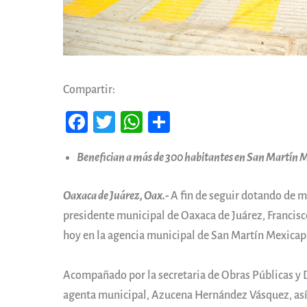
Compartir:
Fa
T
W
Co
ce
wi
ha
m
Benefician a más de 300 habitantes en San Martín
b
tt
ts
pa
oo
er
A
rti
Oaxaca de Juárez, Oax.-
A fin de seguir dotando de me
k
pp
r
presidente municipal de Oaxaca de Juárez, Francisc
hoy en la agencia municipal de San Martín Mexica
Acompañado por la secretaria de Obras Públicas y D
agenta municipal, Azucena Hernández Vásquez, así