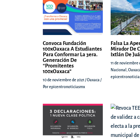
Convoca Fundación
Falsa La Ape
100xOaxaca A Estudiantes
Mirador De C
Para Conformar La 3era.
Ixtlán De Ju
Generación De
11 de noviembre 
“Promitentes
Nacional
,
Oaxac
100xOaxaca”
epicentronotici
10 de noviembre de 2021
/
Oaxaca
/
Por
epicentronoticiasmx