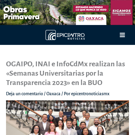
Ir
al
contenido
Main
Men
OGAIPO, INAI e InfoCdMx realizan las
«Semanas Universitarias por la
Transparencia 2023» en la BUO
Deja un comentario
/
Oaxaca
/ Por
epicentronoticiasmx