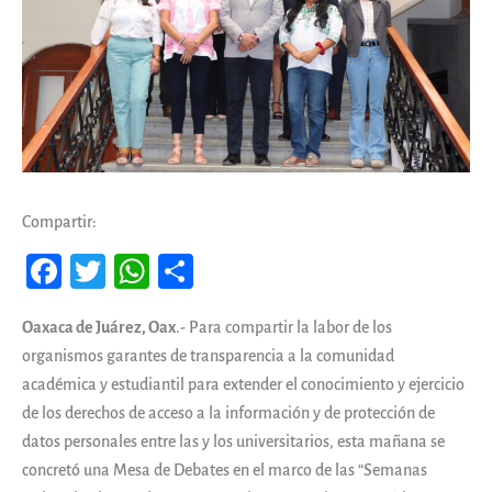
Compartir:
Fa
T
W
Co
ce
wi
ha
m
Oaxaca de Juárez, Oax
.- Para compartir la labor de los
b
tt
ts
pa
organismos garantes de transparencia a la comunidad
oo
er
A
rti
académica y estudiantil para extender el conocimiento y ejercicio
k
pp
r
de los derechos de acceso a la información y de protección de
datos personales entre las y los universitarios, esta mañana se
concretó una Mesa de Debates en el marco de las “Semanas