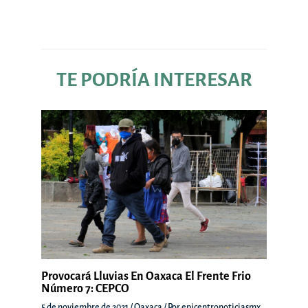
entradas
TE PODRÍA INTERESAR
Provocará Lluvias En Oaxaca El Frente Frio
Número 7: CEPCO
5 de noviembre de 2021
/
Oaxaca
/ Por
epicentronoticiasmx