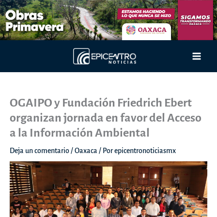
Ir
al
contenido
Main
Men
OGAIPO y Fundación Friedrich Ebert
organizan jornada en favor del Acceso
a la Información Ambiental
Deja un comentario
/
Oaxaca
/ Por
epicentronoticiasmx