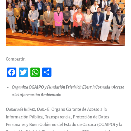
Compartir:
Fa
T
W
Co
ce
wi
ha
m
Organiza OGAIPO y Fundación Friedrich Ebert la Jornada «Acceso
b
tt
ts
pa
a la Información Ambiental»
oo
er
A
rti
k
pp
r
Oaxaca de Juárez, Oax.-
El Órgano Garante de Acceso a la
Información Pública, Transparencia, Protección de Datos
Personales y Buen Gobierno del Estado de Oaxaca (OGAIPO) y la