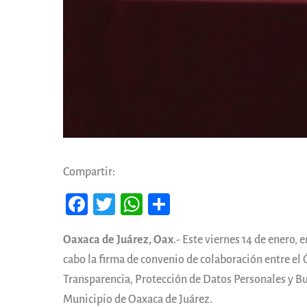
Compartir:
Fa
T
W
Co
ce
wi
ha
m
Oaxaca de Juárez, Oax
.- Este viernes 14 de enero, 
b
tt
ts
pa
cabo la firma de convenio de colaboración entre el
oo
er
A
rti
Transparencia, Protección de Datos Personales y B
k
pp
r
Municipio de Oaxaca de Juárez.