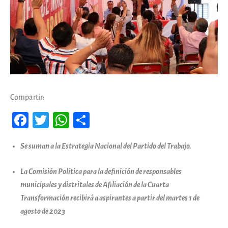
Compartir:
Fa
T
W
Co
ce
wi
ha
m
Se suman a la Estrategia Nacional del Partido del Trabajo.
b
tt
ts
pa
oo
er
A
rti
La Comisión Política para la definición de responsables
k
pp
r
municipales y distritales de Afiliación de la Cuarta
Transformación recibirá a aspirantes a partir del martes 1 de
agosto de 2023