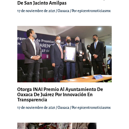
De San Jacinto Amilpas
17 de noviembre de 2021
/
Oaxaca
/ Por
epicentronoticiasmx
Otorga INAI Premio Al Ayuntamiento De
Oaxaca De Juárez Por Innovación En
Transparencia
17 de noviembre de 2021
/
Oaxaca
/ Por
epicentronoticiasmx