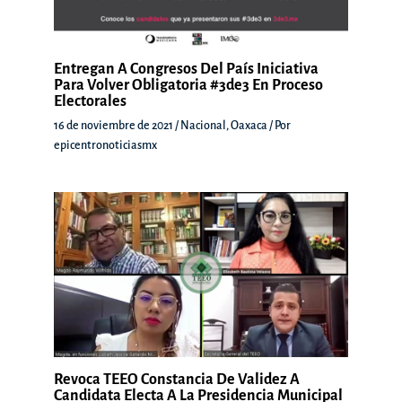
Entregan A Congresos Del País Iniciativa
Para Volver Obligatoria #3de3 En Proceso
Electorales
16 de noviembre de 2021
/
Nacional
,
Oaxaca
/ Por
epicentronoticiasmx
Revoca TEEO Constancia De Validez A
Candidata Electa A La Presidencia Municipal