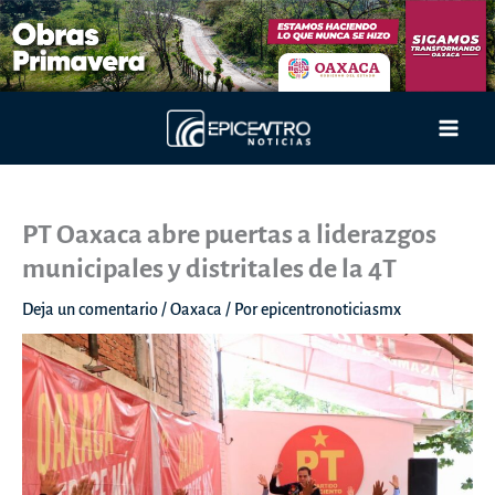
Ir
al
contenido
Main
Men
PT Oaxaca abre puertas a liderazgos
municipales y distritales de la 4T
Deja un comentario
/
Oaxaca
/ Por
epicentronoticiasmx