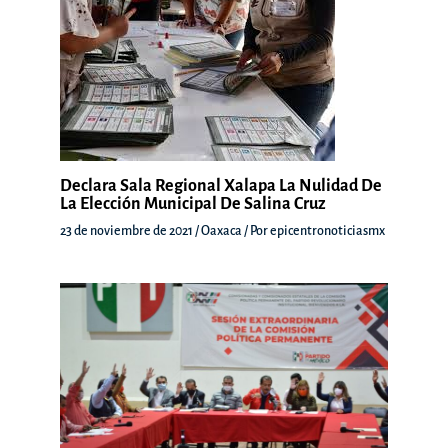
Declara Sala Regional Xalapa La Nulidad De
La Elección Municipal De Salina Cruz
23 de noviembre de 2021
/
Oaxaca
/ Por
epicentronoticiasmx