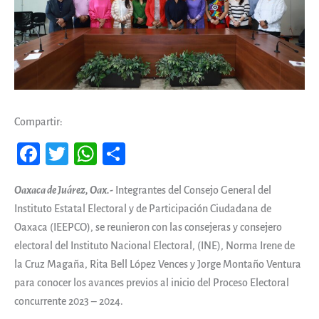
Compartir:
Fa
T
W
Co
ce
wi
ha
m
Oaxaca de Juárez, Oax.-
Integrantes del Consejo General del
b
tt
ts
pa
Instituto Estatal Electoral y de Participación Ciudadana de
oo
er
A
rti
Oaxaca (IEEPCO), se reunieron con las consejeras y consejero
k
pp
r
electoral del Instituto Nacional Electoral, (INE), Norma Irene de
la Cruz Magaña, Rita Bell López Vences y Jorge Montaño Ventura
para conocer los avances previos al inicio del Proceso Electoral
concurrente 2023 – 2024.