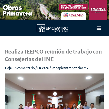
Ir
al
contenido
Main
Men
Realiza IEEPCO reunión de trabajo con
Consejerías del INE
Deja un comentario
/
Oaxaca
/ Por
epicentronoticiasmx