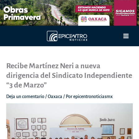
Ir
al
contenido
Main
Men
Recibe Martínez Neri a nueva
dirigencia del Sindicato Independiente
“3 de Marzo”
Deja un comentario
/
Oaxaca
/ Por
epicentronoticiasmx