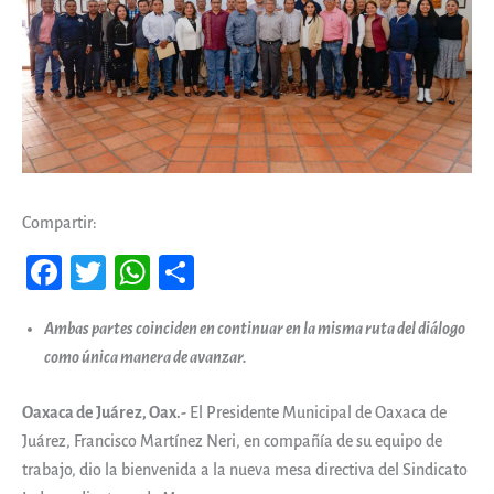
Compartir:
Fa
T
W
Co
ce
wi
ha
m
Ambas partes coinciden en continuar en la misma ruta del diálogo
b
tt
ts
pa
como única manera de avanzar.
oo
er
A
rti
k
pp
r
Oaxaca de Juárez, Oax.-
El Presidente Municipal de Oaxaca de
Juárez, Francisco Martínez Neri, en compañía de su equipo de
trabajo, dio la bienvenida a la nueva mesa directiva del Sindicato