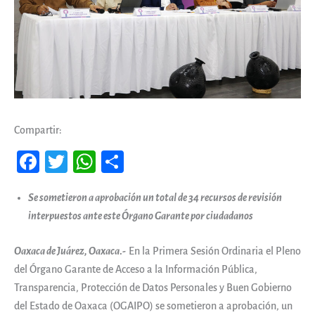
Compartir:
Fa
T
W
Co
ce
wi
ha
m
Se sometieron a aprobación un total de 34 recursos de revisión
b
tt
ts
pa
interpuestos ante este Órgano Garante por ciudadanos
oo
er
A
rti
k
pp
r
Oaxaca de Juárez, Oaxaca
.-
En la Primera Sesión Ordinaria el Pleno
del Órgano Garante de Acceso a la Información Pública,
Transparencia, Protección de Datos Personales y Buen Gobierno
del Estado de Oaxaca (OGAIPO) se sometieron a aprobación, un