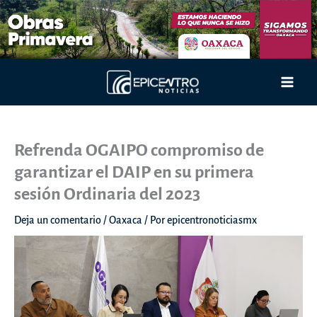
Ir
al
contenido
Main
Men
Refrenda OGAIPO compromiso de
garantizar el DAIP en su primera
sesión Ordinaria del 2023
Deja un comentario
/
Oaxaca
/ Por
epicentronoticiasmx