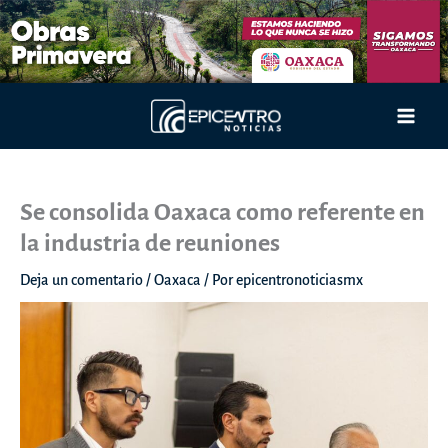
Ir
al
contenido
Main
Men
Se consolida Oaxaca como referente en
la industria de reuniones
Deja un comentario
/
Oaxaca
/ Por
epicentronoticiasmx