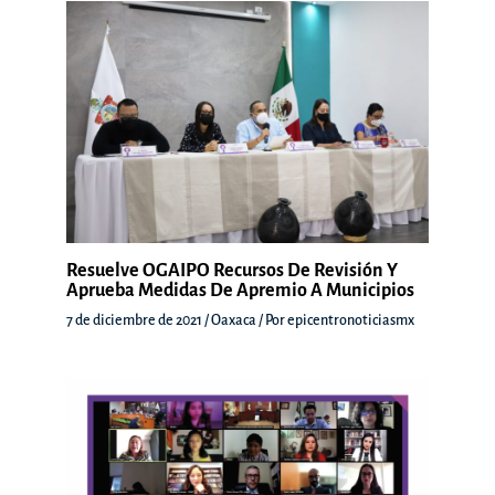
Resuelve OGAIPO Recursos De Revisión Y
Aprueba Medidas De Apremio A Municipios
7 de diciembre de 2021
/
Oaxaca
/ Por
epicentronoticiasmx