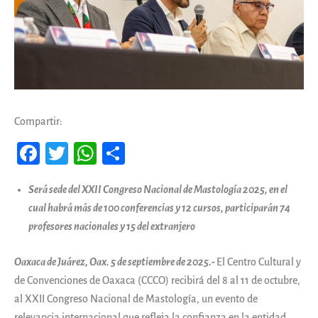
Compartir:
Fa
T
W
Co
ce
wi
ha
m
Será sede del XXII Congreso Nacional de Mastología 2025, en el
b
tt
ts
pa
cual habrá más de 100 conferencias y 12 cursos, participarán 74
oo
er
A
rti
profesores nacionales y 15 del extranjero
k
pp
r
Oaxaca de Juárez, Oax. 5 de septiembre de 2025.-
El Centro Cultural y
de Convenciones de Oaxaca (CCCO) recibirá del 8 al 11 de octubre,
al XXII Congreso Nacional de Mastología, un evento de
relevancia internacional que refleja la confianza en la entidad