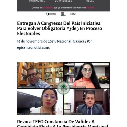
Entregan A Congresos Del País Iniciativa
Para Volver Obligatoria #3de3 En Proceso
Electorales
16 de noviembre de 2021
/
Nacional
,
Oaxaca
/ Por
epicentronoticiasmx
Revoca TEEO Constancia De Validez A
Candidata Electa A La Presidencia Municipal