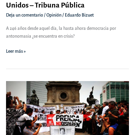
Unidos – Tribuna Pública
Deja un comentario
/
Opinión
/
Eduardo Bizuet
A 246 años desde aquel día, la hasta ahora democracia por
antonomasia ¿se encuentra en crisis?
OPINIÓN
Leer más »
|
La(s)
crisis
de
Estados
Unidos
–
Tribuna
Pública