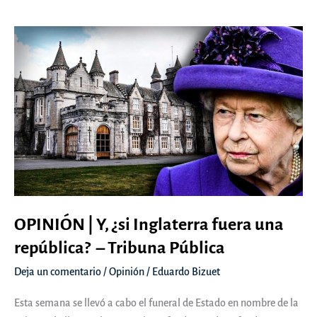
cambian
los
tiempos
–
Tribuna
Pública
OPINIÓN | Y, ¿si Inglaterra fuera una
república? – Tribuna Pública
Deja un comentario
/
Opinión
/
Eduardo Bizuet
Esta semana se llevó a cabo el funeral de Estado en nombre de la