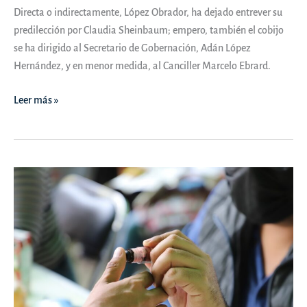
Directa o indirectamente, López Obrador, ha dejado entrever su
predilección por Claudia Sheinbaum; empero, también el cobijo
se ha dirigido al Secretario de Gobernación, Adán López
Hernández, y en menor medida, al Canciller Marcelo Ebrard.
OPINIÓN
Leer más »
|
Varias
manos
alzadas.
Sólo
una
silla
presidencial
–
Tribuna
Pública