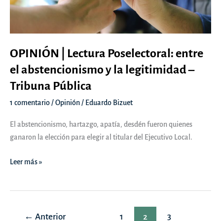
OPINIÓN | Lectura Poselectoral: entre
el abstencionismo y la legitimidad –
Tribuna Pública
1 comentario
/
Opinión
/
Eduardo Bizuet
El abstencionismo, hartazgo, apatía, desdén fueron quienes
ganaron la elección para elegir al titular del Ejecutivo Local.
OPINIÓN
Leer más »
|
Lectura
Poselectoral:
Paginación
entre
←
Anterior
1
2
3