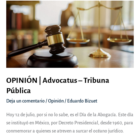
Hebdo,
Salman
Rushdie…,
¿continuará
la
(in)tolerancia?
–
En
Contexto
OPINIÓN | Advocatus – Tribuna
Pública
Deja un comentario
/
Opinión
/
Eduardo Bizuet
Hoy 12 de julio, por si no lo sabe, es el Día de la Abogacía. Este día
se instituyó en México, por Decreto Presidencial, desde 1960, para
conmemorar a quienes se atreven a surcar el océano jurídico.