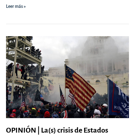
OPINIÓN
Leer más »
|
Advocatus
–
Tribuna
Pública
OPINIÓN | La(s) crisis de Estados