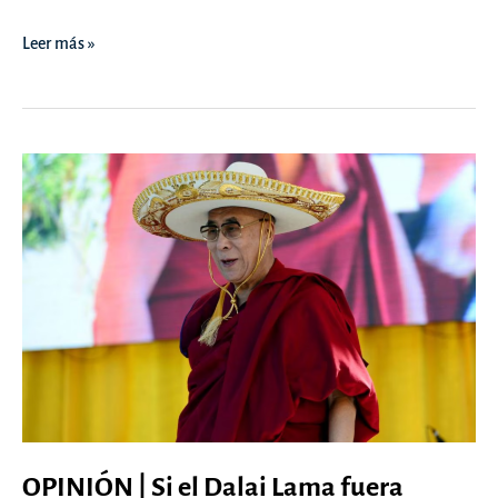
OPINIÓN
Leer más »
|
Los
“crímenes”
de
Winnie
The
Pooh
y
sus
amigos
–
Tribuna
Pública
OPINIÓN | Si el Dalai Lama fuera