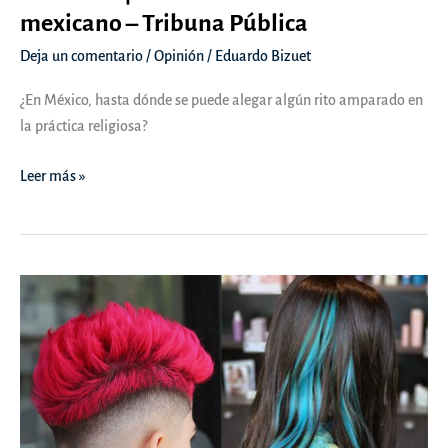
mexicano – Tribuna Pública
Deja un comentario
/
Opinión
/
Eduardo Bizuet
¿En México, hasta dónde se puede alegar algún rito amparado en
la práctica religiosa?
OPINIÓN
Leer más »
|
Si
el
Dalai
Lama
fuera
mexicano
–
Tribuna
Pública