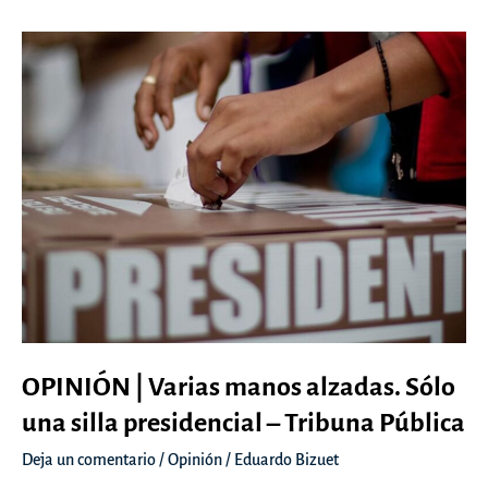
se
silencian
voces,
se
queda
afónica
la
democracia
–
Tribuna
Pública
OPINIÓN | Varias manos alzadas. Sólo
una silla presidencial – Tribuna Pública
Deja un comentario
/
Opinión
/
Eduardo Bizuet