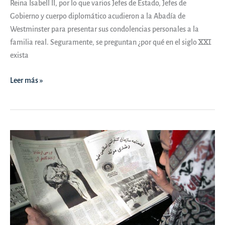
Reina Isabell II, por lo que varios Jefes de Estado, Jefes de
Gobierno y cuerpo diplomático acudieron a la Abadía de
Westminster para presentar sus condolencias personales a la
familia real. Seguramente, se preguntan ¿por qué en el siglo XXI
exista
OPINIÓN
Leer más »
|
Y,
¿si
Inglaterra
fuera
una
república?
–
Tribuna
Pública