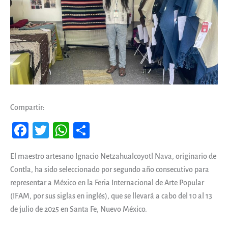
Compartir:
Fa
T
W
Co
ce
wi
ha
m
El maestro artesano Ignacio Netzahualcoyotl Nava, originario de
b
tt
ts
pa
Contla, ha sido seleccionado por segundo año consecutivo para
oo
er
A
rti
representar a México en la Feria Internacional de Arte Popular
k
pp
r
(IFAM, por sus siglas en inglés), que se llevará a cabo del 10 al 13
de julio de 2025 en Santa Fe, Nuevo México.