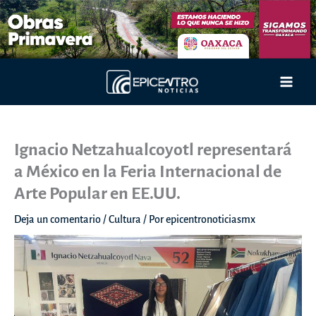
Ir
al
contenido
Main
Men
Ignacio Netzahualcoyotl representará
a México en la Feria Internacional de
Arte Popular en EE.UU.
Deja un comentario
/
Cultura
/ Por
epicentronoticiasmx