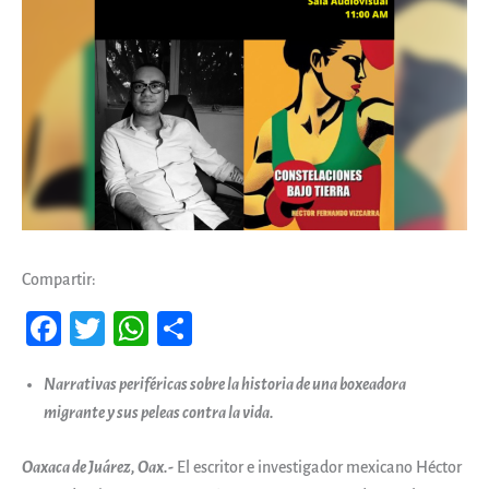
Compartir:
Fa
T
W
Co
ce
wi
ha
m
Narrativas periféricas sobre la historia de una boxeadora
b
tt
ts
pa
migrante y sus peleas contra la vida.
oo
er
A
rti
k
pp
r
Oaxaca de Juárez, Oax.-
El escritor e investigador mexicano Héctor