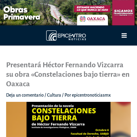
Ir
al
contenido
Main
Men
Presentará Héctor Fernando Vizcarra
su obra «Constelaciones bajo tierra» en
Oaxaca
Deja un comentario
/
Cultura
/ Por
epicentronoticiasmx