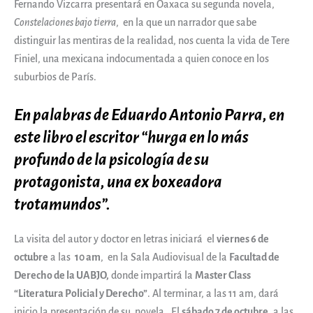
Fernando Vizcarra presentará en Oaxaca su segunda novela,
Constelaciones bajo tierra
, en la que un narrador que sabe
distinguir las mentiras de la realidad, nos cuenta la vida de Tere
Finiel, una mexicana indocumentada a quien conoce en los
suburbios de París.
En palabras de Eduardo Antonio Parra, en
este libro el escritor “hurga en lo más
profundo de la psicología de su
protagonista, una ex boxeadora
trotamundos”.
La visita del autor y doctor en letras iniciará el
viernes 6 de
octubre
a las
10 am
, en la Sala Audiovisual de la
Facultad de
Derecho de la UABJO,
donde impartirá la
Master Class
“Literatura Policial y Derecho”
. Al terminar, a las 11 am, dará
inicio la presentación de su novela. El
sábado 7 de octubre
, a las