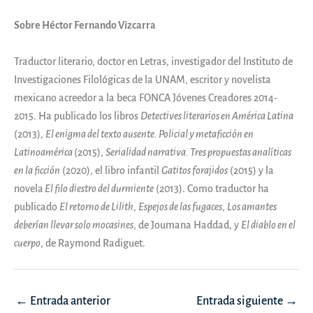
Sobre Héctor Fernando Vizcarra
Traductor literario, doctor en Letras, investigador del Instituto de
Investigaciones Filológicas de la UNAM, escritor y novelista
mexicano acreedor a la beca FONCA Jóvenes Creadores 2014-
2015. Ha publicado los libros
Detectives literarios en América Latina
(2013),
El enigma del texto ausente. Policial y metaficción en
Latinoamérica
(2015),
Serialidad narrativa. Tres propuestas analíticas
en la ficción
(2020), el libro infantil
Gatitos forajidos
(2015) y la
novela
El filo diestro del durmiente
(2013). Como traductor ha
publicado
El retorno de Lilith
,
Espejos de las fugaces
,
Los amantes
deberían llevar solo mocasines
, de Joumana Haddad, y
El diablo en el
cuerpo
, de Raymond Radiguet.
Navegación
←
Entrada anterior
Entrada siguiente
→
de