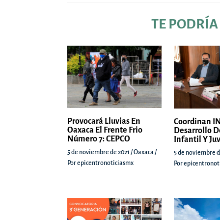
TE PODRÍA
Provocará Lluvias En
Coordinan IN
Oaxaca El Frente Frio
Desarrollo D
Número 7: CEPCO
Infantil Y Ju
5 de noviembre de 2021
/
Oaxaca
/
5 de noviembre d
Por
epicentronoticiasmx
Por
epicentronot