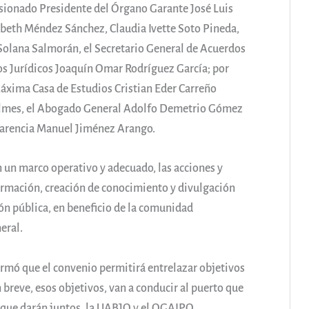
isionado Presidente del Órgano Garante José Luis
abeth Méndez Sánchez, Claudia Ivette Soto Pineda,
olana Salmorán, el Secretario General de Acuerdos
os Jurídicos Joaquín Omar Rodríguez García; por
Máxima Casa de Estudios Cristian Eder Carreño
elmes, el Abogado General Adolfo Demetrio Gómez
parencia Manuel Jiménez Arango.
en un marco operativo y adecuado, las acciones y
ormación, creación de conocimiento y divulgación
ión pública, en beneficio de la comunidad
eral.
irmó que el convenio permitirá entrelazar objetivos
reve, esos objetivos, van a conducir al puerto que
 que darán juntos, la UABJO y el OGAIPO.