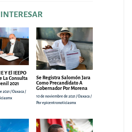
 INTERESAR
E Y El IEEPO
Se Registra Salomón Jara
e La Consulta
Como Precandidato A
venil 2021
Gobernador Por Morena
e 2021
/
Oaxaca
/
10 de noviembre de 2021
/
Oaxaca
/
iciasmx
Por
epicentronoticiasmx