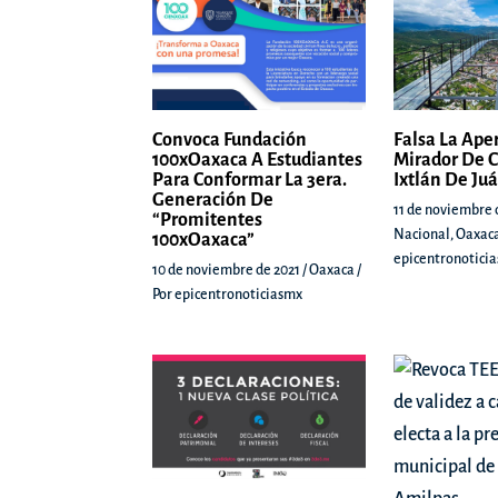
Convoca Fundación
Falsa La Ape
100xOaxaca A Estudiantes
Mirador De C
Para Conformar La 3era.
Ixtlán De Ju
Generación De
11 de noviembre 
“Promitentes
Nacional
,
Oaxac
100xOaxaca”
epicentronotici
10 de noviembre de 2021
/
Oaxaca
/
Por
epicentronoticiasmx