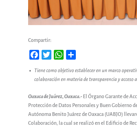
Compartir:
Fa
T
W
Co
ce
wi
ha
m
Tiene como objetivo establecer en un marco operativ
b
tt
ts
pa
colaboración en materia de transparencia y acceso a
oo
er
A
rti
k
pp
r
Oaxaca de Juárez, Oaxaca.-
El Órgano Garante de Acce
Protección de Datos Personales y Buen Gobierno d
Autónoma Benito Juárez de Oaxaca (UABJO) llevaro
Colaboración, la cual se realizó en el Edificio de R