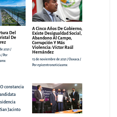
A Cinco Años De Gobierno,
rtura Del
Existe Desigualdad Social,
ristal De
Abandono Al Campo,
árez
Corrupción Y Más
Violencia: Víctor Raúl
de 2021
/
Hernández
a
/ Por
15 de noviembre de 2021
/
Oaxaca
/
asmx
Por
epicentronoticiasmx