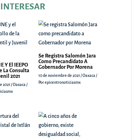
 INTERESAR
Se Registra Salomón Jara
Como Precandidato A
E Y El IEEPO
Gobernador Por Morena
e La Consulta
venil 2021
10 de noviembre de 2021
/
Oaxaca
/
Por
epicentronoticiasmx
e 2021
/
Oaxaca
/
iciasmx