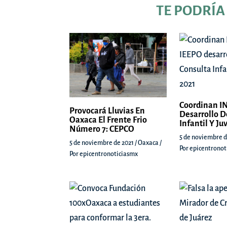
TE PODRÍA
Coordinan IN
Provocará Lluvias En
Desarrollo D
Oaxaca El Frente Frio
Infantil Y Ju
Número 7: CEPCO
5 de noviembre d
5 de noviembre de 2021
/
Oaxaca
/
Por
epicentronot
Por
epicentronoticiasmx