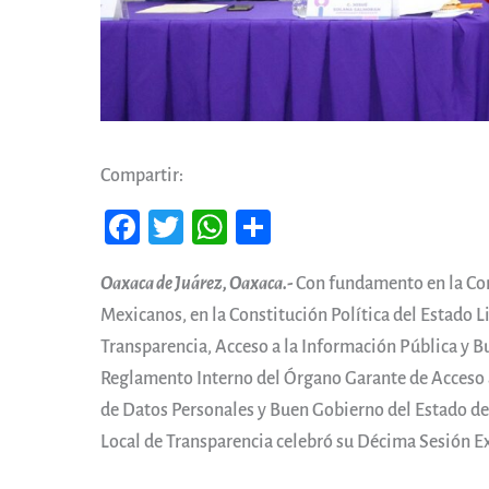
Compartir:
Fa
T
W
Co
ce
wi
ha
m
Oaxaca de Juárez, Oaxaca.-
Con fundamento en la Con
b
tt
ts
pa
Mexicanos, en la Constitución Política del Estado L
oo
er
A
rti
Transparencia, Acceso a la Información Pública y B
k
pp
r
Reglamento Interno del Órgano Garante de Acceso a
de Datos Personales y Buen Gobierno del Estado d
Local de Transparencia celebró su Décima Sesión Ex