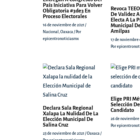
País Iniciativa Para Volver
Revoca TEEO
Obligatoria #3de3 En
De Validez A
Proceso Electorales
Electa A La 
16 de noviembre de 2021
/
Municipal De
Amilpas
Nacional
,
Oaxaca
/ Por
epicentronoticiasmx
17 de noviembre 
Por
epicentronot
Elige PRI Mé
Selección De
Declara Sala Regional
Candidato
Xalapa La Nulidad De La
Elección Municipal De
26 de noviembre
Salina Cruz
Por
epicentronot
23 de noviembre de 2021
/
Oaxaca
/