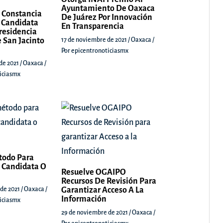
Ayuntamiento De Oaxaca
 Constancia
De Juárez Por Innovación
 Candidata
En Transparencia
Presidencia
 San Jacinto
17 de noviembre de 2021
/
Oaxaca
/
Por
epicentronoticiasmx
de 2021
/
Oaxaca
/
iciasmx
todo Para
 Candidata O
Resuelve OGAIPO
Recursos De Revisión Para
 de 2021
/
Oaxaca
/
Garantizar Acceso A La
Información
iciasmx
29 de noviembre de 2021
/
Oaxaca
/