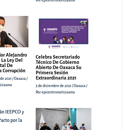
Por
epicentronoticiasmx
or Alejandro
Celebra Secretariado
 La Ley Del
Técnico De Gobierno
tal De
Abierto De Oaxaca Su
a Corrupción
Primera Sesión
Extraordinaria 2021
 de 2021
/
Oaxaca
/
iciasmx
3 de diciembre de 2021
/
Oaxaca
/
Por
epicentronoticiasmx