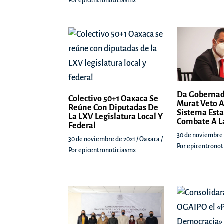
Por
epicentronoticiasmx
Da Gobernad
Colectivo 50+1 Oaxaca Se
Murat Veto A
Reúne Con Diputadas De
Sistema Esta
La LXV Legislatura Local Y
Combate A L
Federal
30 de noviembre
30 de noviembre de 2021
/
Oaxaca
/
Por
epicentronot
Por
epicentronoticiasmx