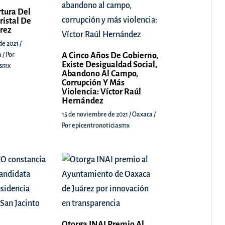
rtura Del
ristal De
árez
de 2021
/
a
/ Por
A Cinco Años De Gobierno,
Existe Desigualdad Social,
asmx
Abandono Al Campo,
Corrupción Y Más
Violencia: Víctor Raúl
Hernández
15 de noviembre de 2021
/
Oaxaca
/
Por
epicentronoticiasmx
Otorga INAI Premio Al