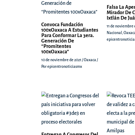
Falsa La Ape
Mirador De C
Ixtlán De Ju
Convoca Fundación
11 de noviembre 
100xOaxaca A Estudiantes
Nacional
,
Oaxac
Para Conformar La 3era.
epicentronotici
Generación De
“Promitentes
100xOaxaca”
10 de noviembre de 2021
/
Oaxaca
/
Por
epicentronoticiasmx
Entregan A Congresos Del